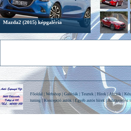
Mazda2 (2015) képgaléria
Főoldal
|
Webshop
|
Galériák
|
Tesztek
|
Hírek
|
Akciók
|
Kés
tuning
|
Koncepció autók
|
Egyéb autós hírek
|
Adatkezelési t