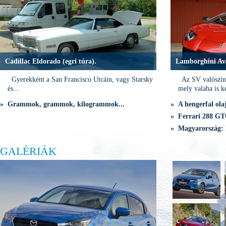
Cadillac Eldorado (egri túra).
Lamborghini Av
Gyerekként a San Francisco Utcáin, vagy Starsky
Az SV valószínű
és...
mely valaha is ké
» Grammok, grammok, kilogrammok...
» A hengerfal olaj
» Ferrari 288 GTO
» Magyarország: 
GALÉRIÁK