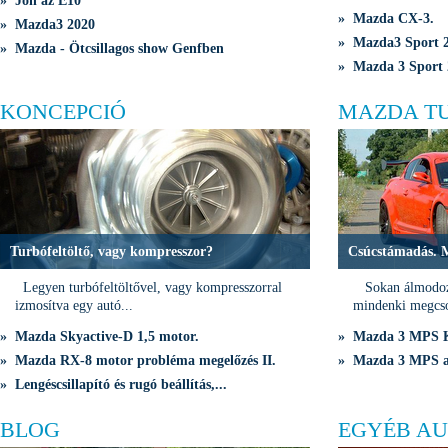
» Jön az E10
» Mazda CX-3.
» Mazda3 2020
» Mazda3 Sport 2
» Mazda - Ötcsillagos show Genfben
» Mazda 3 Sport 
KONCEPCIÓ
MAZDA T
Turbófeltöltő, vagy kompresszor?
Csúcstámadás. 
Legyen turbófeltöltővel, vagy kompresszorral
Sokan álmodozn
izmosítva egy autó...
mindenki megcso
» Mazda Skyactive-D 1,5 motor.
» Mazda 3 MPS K
» Mazda RX-8 motor probléma megelőzés II.
» Mazda 3 MPS a 
» Lengéscsillapító és rugó beállítás,...
BLOG
EGYÉB AU