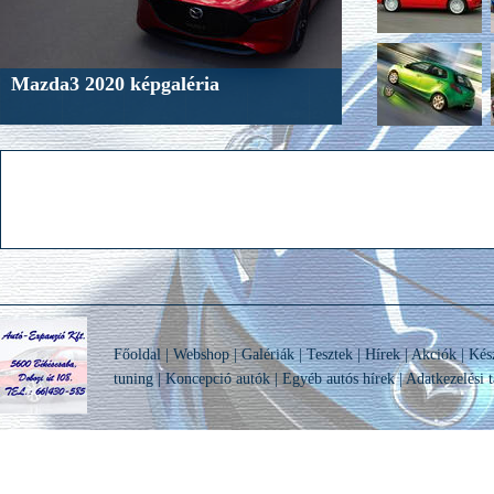
Mazda3 2020 képgaléria
Főoldal
|
Webshop
|
Galériák
|
Tesztek
|
Hírek
|
Akciók
|
Kés
tuning
|
Koncepció autók
|
Egyéb autós hírek
|
Adatkezelési t