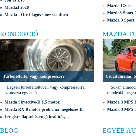
» Jön az E10
» Mazda CX-3.
» Mazda3 2020
» Mazda3 Sport 2
» Mazda - Ötcsillagos show Genfben
» Mazda 3 Sport 
KONCEPCIÓ
MAZDA T
Turbófeltöltő, vagy kompresszor?
Csúcstámadás. 
Legyen turbófeltöltővel, vagy kompresszorral
Sokan álmodozn
izmosítva egy autó...
mindenki megcso
» Mazda Skyactive-D 1,5 motor.
» Mazda 3 MPS K
» Mazda RX-8 motor probléma megelőzés II.
» Mazda 3 MPS a 
» Lengéscsillapító és rugó beállítás,...
BLOG
EGYÉB AU