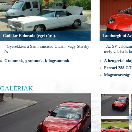
Cadillac Eldorado (egri túra).
Lamborghini Av
Gyerekként a San Francisco Utcáin, vagy Starsky
Az SV valószínű
és...
mely valaha is ké
» Grammok, grammok, kilogrammok...
» A hengerfal olaj
» Ferrari 288 GTO
» Magyarország: 
GALÉRIÁK