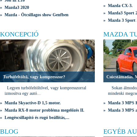
» Jön az E10
» Mazda CX-3.
» Mazda3 2020
» Mazda3 Sport 2
» Mazda - Ötcsillagos show Genfben
» Mazda 3 Sport 
KONCEPCIÓ
MAZDA T
Turbófeltöltő, vagy kompresszor?
Csúcstámadás. 
Legyen turbófeltöltővel, vagy kompresszorral
Sokan álmodozn
izmosítva egy autó...
mindenki megcso
» Mazda Skyactive-D 1,5 motor.
» Mazda 3 MPS K
» Mazda RX-8 motor probléma megelőzés II.
» Mazda 3 MPS a 
» Lengéscsillapító és rugó beállítás,...
BLOG
EGYÉB AU