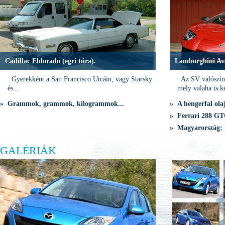
Cadillac Eldorado (egri túra).
Lamborghini Av
Gyerekként a San Francisco Utcáin, vagy Starsky
Az SV valószínű
és...
mely valaha is ké
» Grammok, grammok, kilogrammok...
» A hengerfal olaj
» Ferrari 288 GTO
» Magyarország: 
GALÉRIÁK