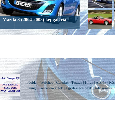
Mazda 3 (2004-2008) képgaléria
Főoldal
|
Webshop
|
Galériák
|
Tesztek
|
Hírek
|
Akciók
|
Kés
tuning
|
Koncepció autók
|
Egyéb autós hírek
|
Adatkezelési t