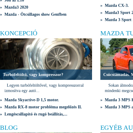
» Jön az E10
» Mazda CX-3.
» Mazda3 2020
» Mazda3 Sport 2
» Mazda - Ötcsillagos show Genfben
» Mazda 3 Sport 
KONCEPCIÓ
MAZDA T
Turbófeltöltő, vagy kompresszor?
Csúcstámadás. 
Legyen turbófeltöltővel, vagy kompresszorral
Sokan álmodozn
izmosítva egy autó...
mindenki megcso
» Mazda Skyactive-D 1,5 motor.
» Mazda 3 MPS K
» Mazda RX-8 motor probléma megelőzés II.
» Mazda 3 MPS a 
» Lengéscsillapító és rugó beállítás,...
BLOG
EGYÉB AU