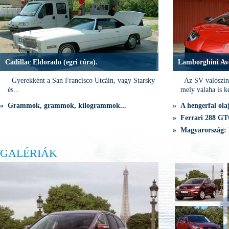
Cadillac Eldorado (egri túra).
Lamborghini Av
Gyerekként a San Francisco Utcáin, vagy Starsky
Az SV valószínű
és...
mely valaha is ké
» Grammok, grammok, kilogrammok...
» A hengerfal olaj
» Ferrari 288 GTO
» Magyarország: 
GALÉRIÁK