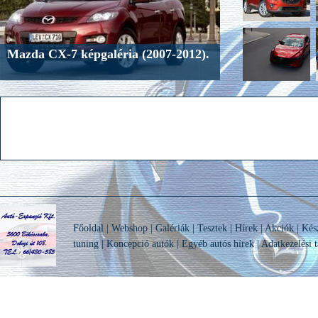
Mazda CX-7 képgaléria (2007-2012).
Főoldal
|
Webshop
|
Galériák
|
Tesztek
|
Hírek
|
Akciók
|
Kés
tuning
|
Koncepció autók
|
Egyéb autós hírek
|
Adatkezelési t