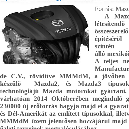
Forrás: Maz
A Mazda
létesít
összeszerelő
építésér
szintén 
álló mexikó
A teljes 
Manufactur
de C.V., rövidítve MMMdM, a jövőben
készülő Mazda2, és Mazda3 típusok
technológiájú Mazda motorokat gyártani. 
várhatóan 2014 Októberében meginduló g
230000 új erőforrás hagyja majd el a gyárat
és Dél-Amerikát az említett típusokkal, ille
MMMdM üzem jelentősen hozzájárul majd 
üzleti terveinek megvalósulásához..