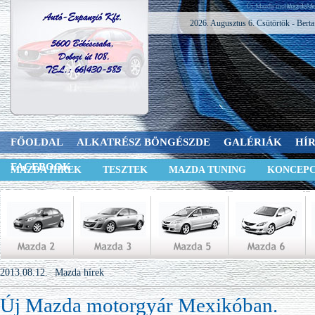
Új Mazda motorgyár Me
2026. Augusztus 6. Csütörtök - Berta
FŐOLDAL
ALKATRÉSZ BÖNGÉSZDE
GALÉRIÁK
HÍ
FACEBOOK
MAZDA HÍREK
TESZTEK
MAZDA TUNING
KONCEPC
2013.08.12.
Mazda hírek
Új Mazda motorgyár Mexikóban.