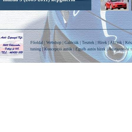
Főoldal
|
Webshop
|
Galériák
|
Tesztek
|
Hírek
|
Akciók
|
Kés
tuning
|
Koncepció autók
|
Egyéb autós hírek
|
Adatkezelési t