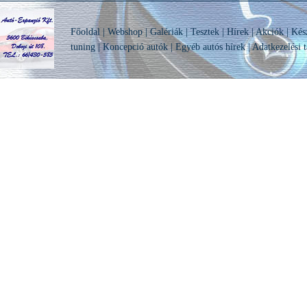
Főoldal
|
Webshop
|
Galériák
|
Tesztek
|
Hírek
|
Akciók
|
Kés
tuning
|
Koncepció autók
|
Egyéb autós hírek
|
Adatkezelési t