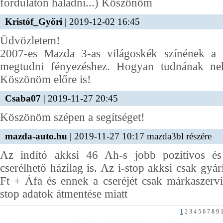
fordulaton haladni...) Köszönöm
Kristóf_Győri
| 2019-12-02 16:45
Üdvözletem!
2007-es Mazda 3-as világoskék színének a s
megtudni fényezéshez. Hogyan tudnának ne
Köszönöm előre is!
Csaba07
| 2019-11-27 20:45
Köszönöm szépen a segítséget!
mazda-auto.hu
| 2019-11-27 10:17 mazda3bl részére
Az indító akksi 46 Ah-s jobb pozitívos é
cserélhető házilag is. Az i-stop akksi csak gyá
Ft + Áfa és ennek a cseréjét csak márkaszervi
stop adatok átmentése miatt
1
2
3
4
5
6
7
8
9