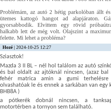
Problémám, az autó 2 hétig parkolóban állt és
ütemes kattogó hangot ad alapjáraton. Gá
gyorsabbodik. Elvittem egy rövid próbaútr
halkabb lett de még volt. Olajszint a maxim
felette. Mi lehet a probléma?
Hozé
| 2024-10-25 12:27
Sziasztok!
Mazda 3 II BL – nél hol találom az autó szín
és bal oldalt az ajtóknál nincsen, (azaz bal
fehér matrica amin a gumi terhelésre
olvashatóak le és ennek a sarkában van egy 
BHB8A )
a pótkerék dobnál nincsen, a tanksa
motortérben a tornyon sem található.