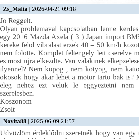
Zs_Malta
| 2026-04-21 09:18
Jo Reggelt.
Olyan problemaval kapcsolatban lenne kerd
egy 2016 Mazda Axela ( 3 ) Japan import BM5
kereke felol vibralast erzek 40 – 50 km/h kozot
nem folotte. Komplet feltengely lett cserelve m
es most ujra elkezdte. Van valakinek elkepzeles
ilyennel? Nem kopog , nem kotyog, nem kattog
okosok hogy akar lehet a motor tarto bak is? 
eleg nehez ezt veluk le eggyeztetni nem 
szerelesben.
Koszonom
Zsolt
Novita88
| 2025-06-09 21:57
Üdvözlöm érdeklődni szeretnék hogy van egy m