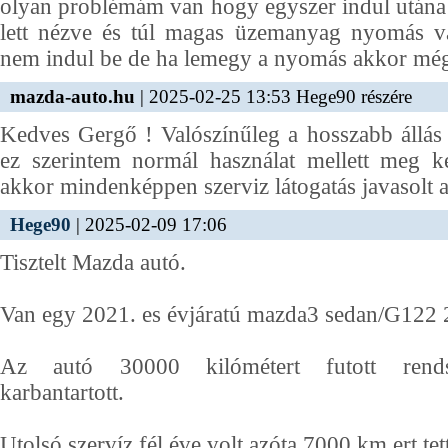
olyan problémám van hogy egyszer indul utána
lett nézve és túl magas üzemanyag nyomás v
nem indul be de ha lemegy a nyomás akkor még
mazda-auto.hu
| 2025-02-25 13:53 Hege90 részére
Kedves Gergő ! Valószínűleg a hosszabb állás m
ez szerintem normál használat mellett meg k
akkor mindenképpen szerviz látogatás javasolt a
Hege90
| 2025-02-09 17:06
Tisztelt Mazda autó.
Van egy 2021. es évjáratú mazda3 sedan/G122 
Az autó 30000 kilómétert futott rendsz
karbantartott.
Utolsó szervíz fél éve volt azóta 7000 km ert te