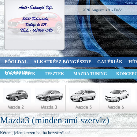
2026. Augusztus 9. - Emőd
FŐOLDAL
ALKATRÉSZ BÖNGÉSZDE
GALÉRIÁK
HÍ
FACEBOOK
MAZDA HÍREK
TESZTEK
MAZDA TUNING
KONCEPC
Mazda3 (minden ami szerviz)
Kérem, jelentkezzen be, ha hozzászólna!