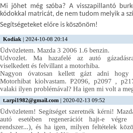
Mi jöhet még szóba? A visszapillantó burko
kódokkal matricát, de nem tudom melyik a sz
Segítségeteket előre is köszönöm!
Kodiak
| 2024-10-08 20:14
Üdvözletem. Mazda 3 2006 1.6 benzin.
Udvozlet. Ma hazafelé az autó gázadásr
viselkedett és felvillant a motorhiba.
Nagyon óvatosan kellett gázt adni hogy
Motorhibat kiolvastam. P2096, p2097 , p217
valaki ilyen problémával? Ha igen mi volt a m
t.arpi1982@gmail.com
| 2020-02-13 09:52
Üdvözletem! Segítséget szeretnék kérni! Mazd
autó esetében regenerációt hajt-e végre
rendszer...), és ha igen, milyen feltételek közö