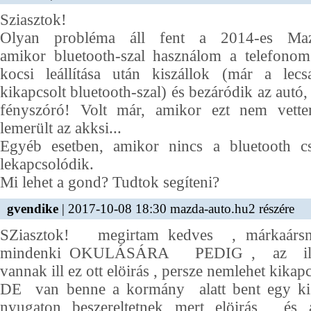
Sziasztok!
Olyan probléma áll fent a 2014-es Maz
amikor bluetooth-szal használom a telefono
kocsi leállítása után kiszállok (már a lecsa
kikapcsolt bluetooth-szal) és bezáródik az autó
fényszóró! Volt már, amikor ezt nem vette
lemerült az akksi...
Egyéb esetben, amikor nincs a bluetooth cs
lekapcsolódik.
Mi lehet a gond? Tudtok segíteni?
gvendike
| 2017-10-08 18:30 mazda-auto.hu2 részére
SZiasztok! megirtam kedves , márkaársn
mindenki OKULÁSÁRA PEDIG , az ilye
vannak ill ez ott elöirás , persze nemlehet kika
DE van benne a kormány alatt bent egy ki
nyugaton beszereltetnek mert elöirás, és a