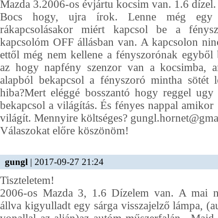
Mazda 3.2006-os évjártu kocsim van. 1.6 dízel.
Bocs hogy, ujra írok. Lenne még egy 
rákapcsolásakor miért kapcsol be a fény
kapcsolóm OFF állásban van. A kapcsolon nin
ettől még nem kellene a fényszorónak egyből 
az hogy napfény szenzor van a kocsimba, 
alapból bekapcsol a fényszoró mintha sötét l
hiba?Mert eléggé bosszantó hogy reggel ugy
bekapcsol a világítás. És fényes nappal amikor
világít. Mennyire költséges? gungl.hornet@gma
Válaszokat előre köszönöm!
gungl
| 2017-09-27 21:24
Tiszteletem!
2006-os Mazda 3, 1.6 Dízelem van. A mai n
állva kigyulladt egy sárga visszajelző lámpa, (