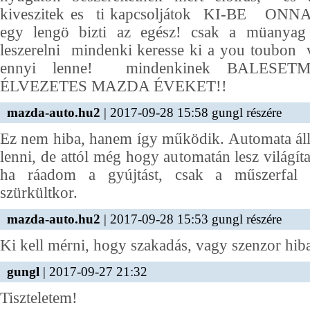
kiveszitek es ti kapcsoljátok KI-BE ONNA
egy lengö bizti az egész! csak a müanyag 
leszerelni mindenki keresse ki a you toubon 
ennyi lenne! mindenkinek BALESE
ÉLVEZETES MAZDA ÉVEKET!!
mazda-auto.hu2
| 2017-09-28 15:58 gungl részére
Ez nem hiba, hanem így működik. Automata áll
lenni, de attól még hogy automatán lesz világít
ha ráadom a gyújtást, csak a műszerfal vi
szürkültkor.
mazda-auto.hu2
| 2017-09-28 15:53 gungl részére
Ki kell mérni, hogy szakadás, vagy szenzor hib
gungl
| 2017-09-27 21:32
Tiszteletem!