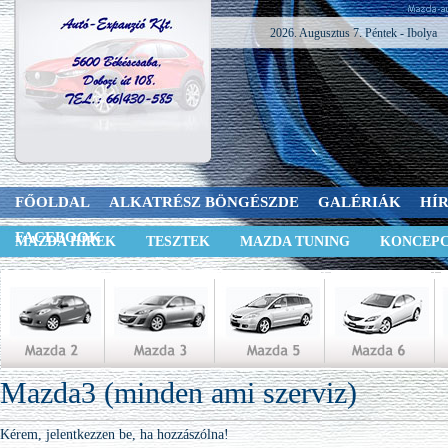
2026. Augusztus 7. Péntek - Ibolya
FŐOLDAL
ALKATRÉSZ BÖNGÉSZDE
GALÉRIÁK
HÍ
FACEBOOK
MAZDA HÍREK
TESZTEK
MAZDA TUNING
KONCEPC
Mazda3 (minden ami szerviz)
Kérem, jelentkezzen be, ha hozzászólna!