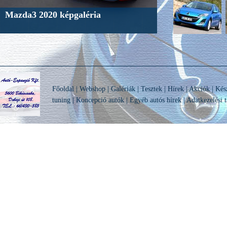
Mazda3 2020 képgaléria
Főoldal
|
Webshop
|
Galériák
|
Tesztek
|
Hírek
|
Akciók
|
Kés
tuning
|
Koncepció autók
|
Egyéb autós hírek
|
Adatkezelési t