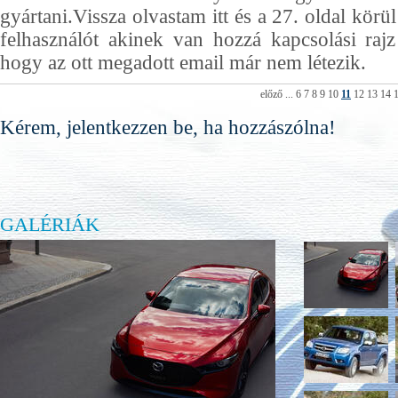
gyártani.Vissza olvastam itt és a 27. oldal körü
felhasználót akinek van hozzá kapcsolási raj
hogy az ott megadott email már nem létezik.
előző
...
6
7
8
9
10
11
12
13
14
Kérem, jelentkezzen be, ha hozzászólna!
GALÉRIÁK