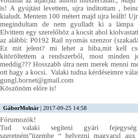
vonallal az alján)az autóm műszerfalán., Majd 
is! A gyújtást levettem, ujra inditottam , bein
kialudt. Mentem 100 métert majd ujra leállt! Ujr
megindultam de nem gyulladt ki a lámpa u
Elvittem egy szerelőhöz a kocsit ahol kiolvasta
az alábbi: P0192 Rail nyomás szenzor (szakadás/
Ez mit jelent? mi lehet a hiba,mit kell cs
kitöröltettem a rendszerből, most minden 
meddig??? Hosszabb útra nem merek menni mer
ott hagy a kocsi. Valaki tudna kérdéseimre vála
gungl.hornet@gmail.com
Köszönöm előre is!
GáborMolnár
| 2017-09-25 14:58
Fórumozók!
Tud valaki segíteni gyári fejegys
szeretném”üzembe “ helyezni magyarul aux 