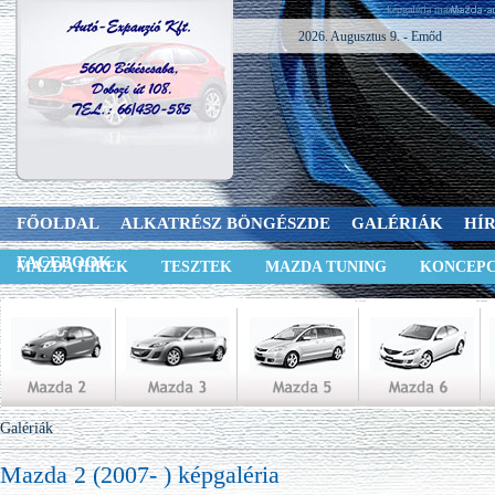
képgaléria mazda 2
2026. Augusztus 9. - Emőd
FŐOLDAL
ALKATRÉSZ BÖNGÉSZDE
GALÉRIÁK
HÍ
FACEBOOK
MAZDA HÍREK
TESZTEK
MAZDA TUNING
KONCEPC
Galériák
Mazda 2 (2007- ) képgaléria