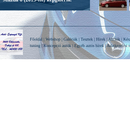
Főoldal
|
Webshop
|
Galériák
|
Tesztek
|
Hírek
|
Akciók
|
Kés
tuning
|
Koncepció autók
|
Egyéb autós hírek
|
Adatkezelési t