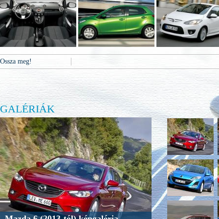
Ossza meg!
GALÉRIÁK
Mazda 6 (2013-tól) képgaléria.