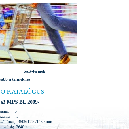
teszt-termek
vább a termékhez
Ó KATALÓGUS
a3 MPS BL 2009-
 száma: 5
 száma: 5
/szél./mag.: 4505/1770/1460 mm
ytávolság: 2640 mm