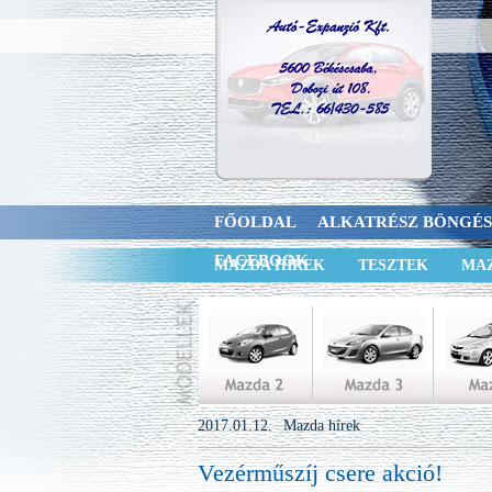
FŐOLDAL
ALKATRÉSZ BÖNGÉ
FACEBOOK
MAZDA HÍREK
TESZTEK
MAZ
2017.01.12.
Mazda hírek
Vezérműszíj csere akció!