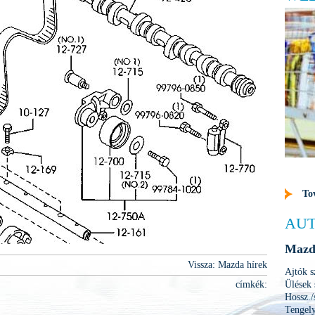
To
AUT
Mazd
Vissza: Mazda hírek
Ajtók
címkék:
Ülések
Hossz.
Tengel