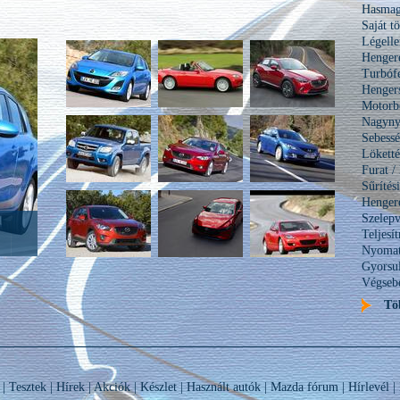
Hasmag
Saját t
Légelle
Hengere
Turbóf
Henge
Motorbe
Nagynyo
Sebess
Lökett
Furat /
Sűríté
Henger
Szelepv
Teljes
Nyomat
Gyorsul
Végseb
Tö
|
Tesztek
|
Hírek
|
Akciók
|
Készlet
|
Használt autók
|
Mazda fórum
|
Hírlevél
|