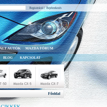
|
Regisztráció
Bejelentkezés
ÁLT AUTÓK
MAZDA FÓRUM
BLOG
KAPCSOLAT
Főoldal
 CIKKEK