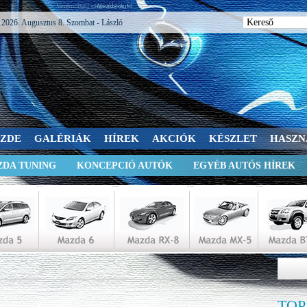
Vezérműszíj csere akció!
2026. Augusztus 8. Szombat - László
SZDE
GALÉRIÁK
HÍREK
AKCIÓK
KÉSZLET
HASZN
DA TUNING
KONCEPCIÓ AUTÓK
EGYÉB AUTÓS HÍREK
TOP