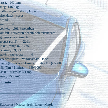
asság: 145 mm
ömeg: 1460 kg
nállási együttható: 0,32 cw
lrendezés: soros
eltöltő.
rszám: 4
építés: elöl, keresztben
mású, közvetlen benzin befecskendezés.
égfokozatok száma: 6
érfogat (cm3): 2261
 löket (mm): 87,5 / 94
si viszony: 9,5:1
enkénti szelepszám: 4
ezérlés típusa: változtatható Dohc
ítmény (LE (kW) / 1 min): 260(191)/ 5500
ék (Nm / 1 min): 380/3000
ás 0-100 km/h: 6,1 mp.
esség: 250 km/h
bb autó
Kapcsolat
|
Mazda hírek
|
Blog
|
Mazda