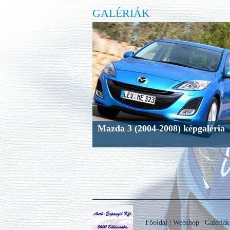
GALÉRIÁK
Mazda 3 (2004-2008) képgaléria
Főoldal
|
Webshop
|
Galériák