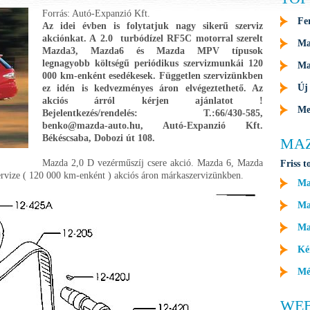
Forrás: Autó-Expanzió Kft.
Fe
Az idei évben is folytatjuk nagy sikerű szerviz
akciónkat. A 2.0 turbódízel RF5C motorral szerelt
Ma
Mazda3, Mazda6 és Mazda MPV típusok
legnagyobb költségű periódikus szervizmunkái 120
Ma
000 km-enként esedékesek. Független szervizünkben
Új
ez idén is kedvezményes áron elvégeztethető. Az
akciós árról kérjen ajánlatot !
Me
Bejelentkezés/rendelés: T.:66/430-585,
benko@mazda-auto.hu, Autó-Expanzió Kft.
Békéscsaba, Dobozi út 108.
MA
Mazda 2,0 D vezérműszíj csere akció. Mazda 6, Mazda
Friss t
rvize ( 120 000 km-enként ) akciós áron márkaszervizünkben.
Ma
Maz
Ma
Ké
Mé
WE