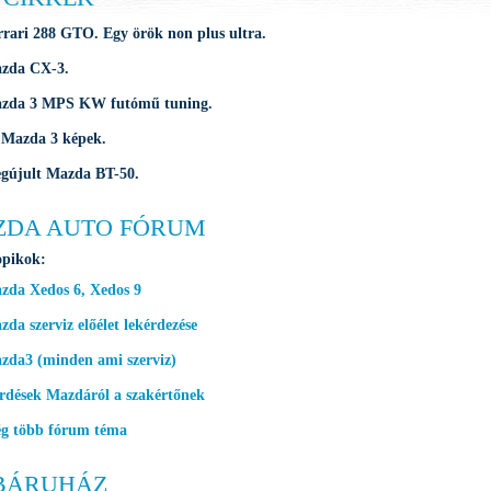
rrari 288 GTO. Egy örök non plus ultra.
zda CX-3.
zda 3 MPS KW futómű tuning.
 Mazda 3 képek.
gújult Mazda BT-50.
ZDA AUTO FÓRUM
opikok:
zda Xedos 6, Xedos 9
da szerviz előélet lekérdezése
zda3 (minden ami szerviz)
rdések Mazdáról a szakértőnek
g több fórum téma
BÁRUHÁZ