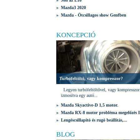
» Jön az E10
» Mazda3 2020
» Mazda - Ötcsillagos show Genfben
KONCEPCIÓ
Turbófeltöltő, vagy kompresszor?
Legyen turbófeltöltővel, vagy kompresszor
izmosítva egy autó...
» Mazda Skyactive-D 1,5 motor.
» Mazda RX-8 motor probléma megelőzés I
» Lengéscsillapító és rugó beállítás,...
BLOG