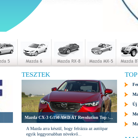
TESZTEK
TOP
Fe
Ma
Új
Me
Mazda CX-3 G150 AWD AT Revolution Top -...
Ma
A Mazda arra készül, hogy felrázza az autóipar
egyik leggyorsabban növekvő...