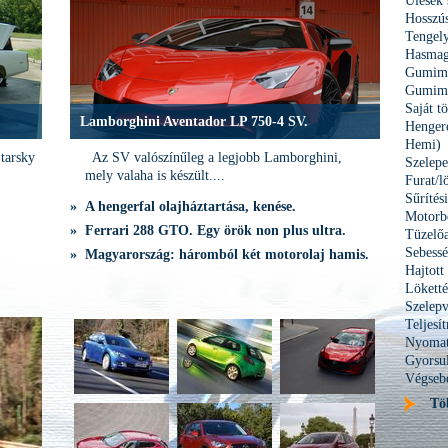
Ülések
Hosszús
Tengel
Hasmag
Gumimé
Gumimé
Saját t
Lamborghini Aventador LP 750-4 SV.
Hengere
Hemi)
tarsky
Az SV valószínűleg a legjobb Lamborghini,
Szelepe
mely valaha is készült....
Furat/l
Sűrítés
» A hengerfal olajháztartása, kenése.
Motorbe
» Ferrari 288 GTO. Egy örök non plus ultra.
Tüzelőa
Sebessé
» Magyarország: háromból két motorolaj hamis.
Hajtott
Löket
Szelepv
Teljes
Nyomat
Gyorsu
Végseb
Tö