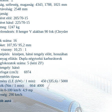
 száma: 2
ág, szélesség, magasság: 4343, 1788, 1021 mm
ytávolság: 2548 mm
asság:
ret elöl: 205/70-15
ret hátul: 225/70-15
ömeg: 1247 kg
lrendezés: 8 henger V alakban 90 fok (Chrysler
k száma: 16
öket: 107,95/ 95,2 mm
i viszony: 10,25 : 1
építés: középen, hátsó tengely előtt, hosszában
nyag ellátás: Dupla négytorkú karburátorok
gfokozatok száma: 5 (kézi ZF)
 tengely: hátsó
térfogat (cm3): 6974
ezérlés típusa:
ítmény (LE (kW) / 1 min): 450 (335,6) / 5000
ék (Nm / 1 min): 664/ 4000
lás 0-100 km/h: 4,9 mp
esség: 290 km/h
bb autó