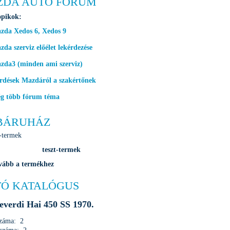
ZDA AUTO FÓRUM
opikok:
zda Xedos 6, Xedos 9
da szerviz előélet lekérdezése
zda3 (minden ami szerviz)
rdések Mazdáról a szakértőnek
g több fórum téma
BÁRUHÁZ
teszt-termek
vább a termékhez
Ó KATALÓGUS
verdi Hai 450 SS 1970.
száma: 2