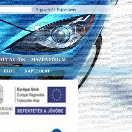
kről.
|
Regisztráció
Bejelentkezés
ÁLT AUTÓK
MAZDA FÓRUM
BLOG
KAPCSOLAT