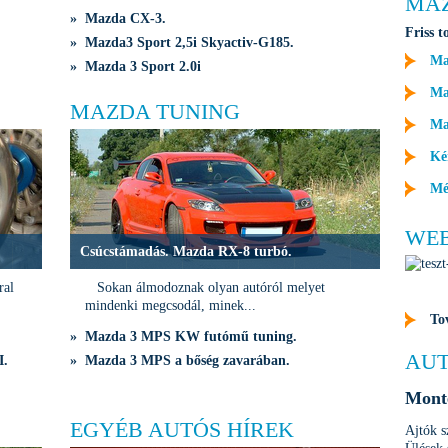
MA
» Mazda CX-3.
Friss t
» Mazda3 Sport 2,5i Skyactiv-G185.
Ma
» Mazda 3 Sport 2.0i
Maz
MAZDA TUNING
Ma
Ké
Mé
WE
Csúcstámadás. Mazda RX-8 turbó.
ral
Sokan álmodoznak olyan autóról melyet
mindenki megcsodál, minek...
To
» Mazda 3 MPS KW futómű tuning.
AUT
I.
» Mazda 3 MPS a bőség zavarában.
Monte
EGYÉB AUTÓS HÍREK
Ajtók 