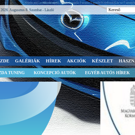
Mazda autó portál: minden a mazda 2 mazda 3 mazda 5 mazda 6 rx-8 mx-6 és cx-7 modelle
2026. Augusztus 8. Szombat - László
SZDE
GALÉRIÁK
HÍREK
AKCIÓK
KÉSZLET
HASZN
DA TUNING
KONCEPCIÓ AUTÓK
EGYÉB AUTÓS HÍREK