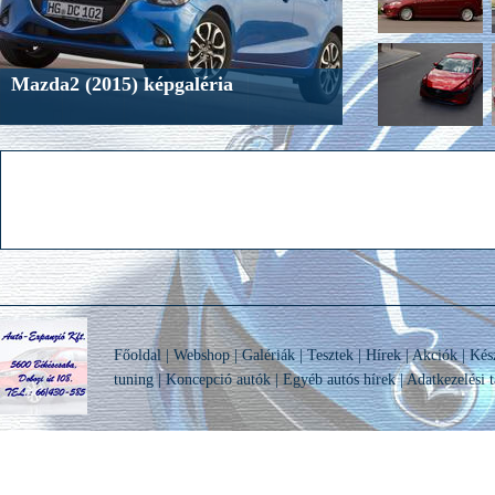
Mazda2 (2015) képgaléria
Főoldal
|
Webshop
|
Galériák
|
Tesztek
|
Hírek
|
Akciók
|
Kés
tuning
|
Koncepció autók
|
Egyéb autós hírek
|
Adatkezelési t