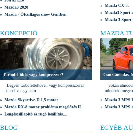
» Jön az E10
» Mazda CX-3.
» Mazda3 2020
» Mazda3 Sport 2
» Mazda - Ötcsillagos show Genfben
» Mazda 3 Sport 
KONCEPCIÓ
MAZDA T
Turbófeltöltő, vagy kompresszor?
Csúcstámadás. 
Legyen turbófeltöltővel, vagy kompresszorral
Sokan álmodozn
izmosítva egy autó...
mindenki megcso
» Mazda Skyactive-D 1,5 motor.
» Mazda 3 MPS K
» Mazda RX-8 motor probléma megelőzés II.
» Mazda 3 MPS a 
» Lengéscsillapító és rugó beállítás,...
BLOG
EGYÉB AU