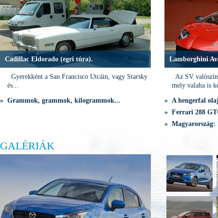
Cadillac Eldorado (egri túra).
Lamborghini Av
Gyerekként a San Francisco Utcáin, vagy Starsky
Az SV valószínű
és...
mely valaha is ké
» Grammok, grammok, kilogrammok...
» A hengerfal olaj
» Ferrari 288 GTO
» Magyarország: 
GALÉRIÁK