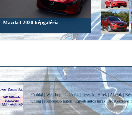
Mazda3 2020 képgaléria
Főoldal
|
Webshop
|
Galériák
|
Tesztek
|
Hírek
|
Akciók
|
Kés
tuning
|
Koncepció autók
|
Egyéb autós hírek
|
Adatkezelési t