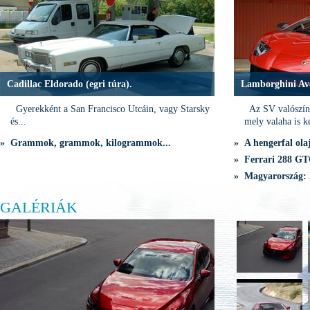
Cadillac Eldorado (egri túra).
Lamborghini Av
Gyerekként a San Francisco Utcáin, vagy Starsky
Az SV valószínű
és...
mely valaha is ké
» Grammok, grammok, kilogrammok...
» A hengerfal olaj
» Ferrari 288 GTO
» Magyarország: 
GALÉRIÁK