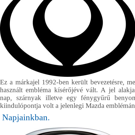
Ez a márkajel 1992-ben került bevezetésre, me
használt embléma kísérőjévé vált. A jel alakja
nap, szárnyak illetve egy fénygyűrű benyom
kiindulópontja volt a jelenlegi Mazda emblémán
Napjainkban.