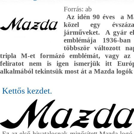
Forrás: ab
Az idén 90 éves a Ma
közel egy évszáz
járműveket. A gyár el
emblémája 1936-ban
többször változott na
tripla M-et formázó emblémát, vagy az 
felíratot nem is igen ismerjük itt Eur
alkalmából tekintsük most át a Mazda logók 
Kettős kezdet.
Ez az első hivatalosnak minősített Mazda logó