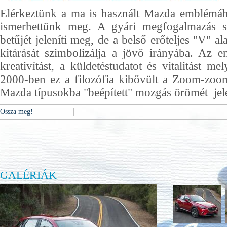
Elérkeztünk a ma is használt Mazda emblémá
ismerhettünk meg. A gyári megfogalmazás 
betűjét jeleníti meg, de a belső erőteljes "V" a
kitárását szimbolizálja a jövő irányába. Az 
kreativítást, a küldetéstudatot és vitalitást m
2000-ben ez a filozófia kibővült a Zoom-zoom
Mazda típusokba "beépített" mozgás örömét jele
Ossza meg!
GALÉRIÁK