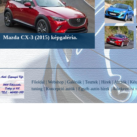
Mazda CX-3 (2015) képgaléria.
Főoldal
|
Webshop
|
Galériák
|
Tesztek
|
Hírek
|
Akciók
|
Kés
tuning
|
Koncepció autók
|
Egyéb autós hírek
|
Adatkezelési t