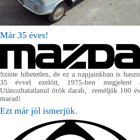
Már 35 éves!
Szinte hihetetlen, de ez a napjainkban is haszn
35 évvel ezelőtt, 1975-ben megjelent a
Utánozhatatlanul örök darab, reméljük 100 é
marad!
Ezt már jól ismerjük.