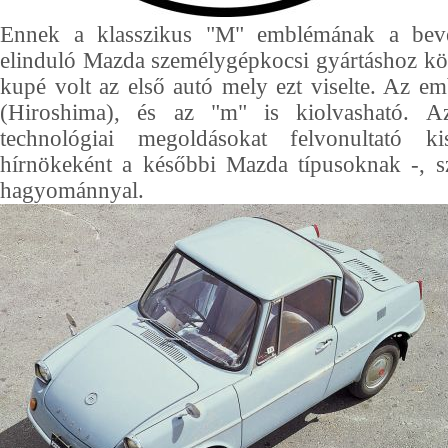
Ennek a klasszikus "M" emblémának a beve
elinduló Mazda személygépkocsi gyártáshoz k
kupé volt az első autó mely ezt viselte. Az e
(Hiroshima), és az "m" is kiolvasható. A
technológiai megoldásokat felvonultató 
hírnökeként a későbbi Mazda típusoknak -, sz
hagyománnyal.