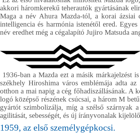
akkori háromkerekű teherautók gyártásának elind
Maga a név Ahura Mazda-tól, a korai ázsiai c
intelligencia és harmónia istenétől ered. Egyes
név eredhet még a cégalapító Jujiro Matsuda ang
1936-ban a Mazda ezt a másik márkajelzést is
székhely Hiroshima város emblémája adta az i
otthon a mai napig a cég főhadiszállásának. A kor
logó középső részének csúcsai, a három M bet
gyártót szimbolizálja, míg a szélső szárnyak
agilitását, sebességét, és új írányvonalak kijelöl
1959, az első személygépkocsi.