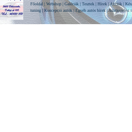
Főoldal
|
Webshop
|
Galériák
|
Tesztek
|
Hírek
|
Akciók
|
Kés
tuning
|
Koncepció autók
|
Egyéb autós hírek
|
Adatkezelési t