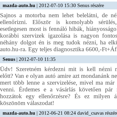
mazda-auto.hu
| 2012-07-10 15:30 Senus részére
Sajnos a motorba nem lehet belelátni, de né
ellenőrizni. Először is komolyabb sérülés,
esetlegesen most is fennáló hibák, hiányosságok
korábbi szervizek igazolása is nagyon fonto
néhány dolgot én is meg tudok nézni, ha el
auto.hu-ra. Egy teljes diagnosztika 6600,-Ft+Áf
Senus
| 2012-07-10 11:35
Üdv! Szeretném kérdezni mit is kell nézni 
előtt? Van e olyan autó amire azt mondanánk 
mert több lenne a szervizelése, mivel ma már 
venni. Érdemes e a vásárlás követően pár 
hozzátok egy ellenőrzésre? És ez milyen á
köszönöm válaszodat!
mazda-auto.hu
| 2012-06-21 08:24 david_csavas részér