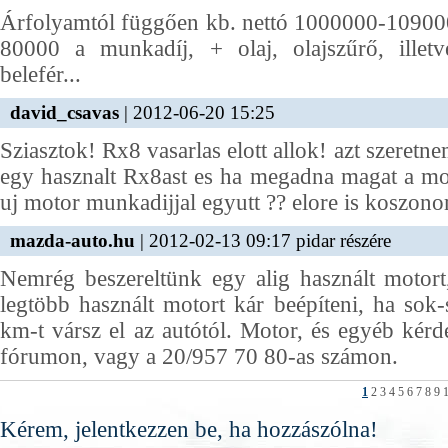
Árfolyamtól függően kb. nettó 1000000-109000
80000 a munkadíj, + olaj, olajszűrő, illet
belefér...
david_csavas
| 2012-06-20 15:25
Sziasztok! Rx8 vasarlas elott allok! azt szeretn
egy hasznalt Rx8ast es ha megadna magat a mo
uj motor munkadijjal egyutt ?? elore is koszon
mazda-auto.hu
| 2012-02-13 09:17 pidar részére
Nemrég beszereltünk egy alig használt motort,
legtöbb használt motort kár beépíteni, ha so
km-t vársz el az autótól. Motor, és egyéb kérdé
fórumon, vagy a 20/957 70 80-as számon.
1
2
3
4
5
6
7
8
9
Kérem, jelentkezzen be, ha hozzászólna!