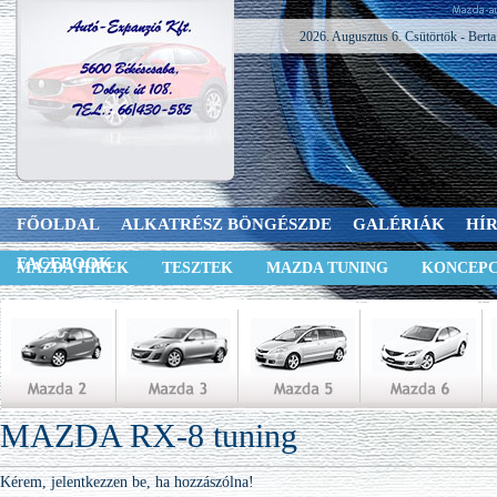
2026. Augusztus 6. Csütörtök - Berta
FŐOLDAL
ALKATRÉSZ BÖNGÉSZDE
GALÉRIÁK
HÍ
FACEBOOK
MAZDA HÍREK
TESZTEK
MAZDA TUNING
KONCEPC
MAZDA RX-8 tuning
Kérem, jelentkezzen be, ha hozzászólna!