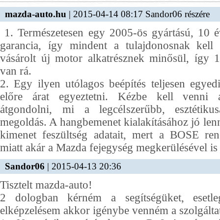
mazda-auto.hu
| 2015-04-14 08:17 Sandor06 részére
1. Természetesen egy 2005-ös gyártású, 10 é
garancia, így mindent a tulajdonosnak kell
vásárolt új motor alkatrésznek minősül, így 
van rá.
2. Egy ilyen utólagos beépítés teljesen egye
előre árat egyeztetni. Kézbe kell venni a
átgondolni, mi a legcélszerűbb, esztétik
megoldás. A hangbemenet kialakításához jó lenne
kimenet feszültség adatait, mert a BOSE rend
miatt akár a Mazda fejegység megkerülésével is
Sandor06
| 2015-04-13 20:36
Tisztelt mazda-auto!
2 dologban kérném a segítségüket, esetle
elképzelésem akkor igénybe venném a szolgáltat