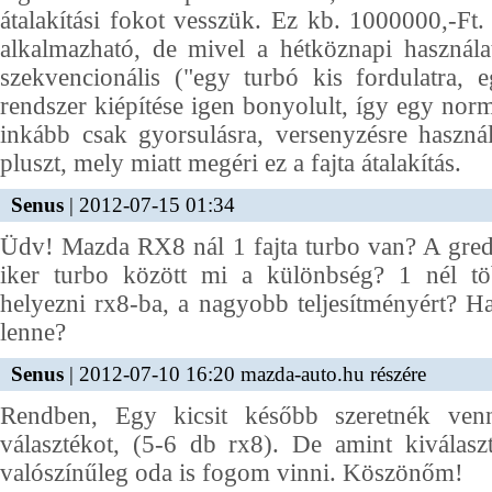
átalakítási fokot vesszük. Ez kb. 1000000,-Ft. 
alkalmazható, de mivel a hétköznapi használa
szekvencionális ("egy turbó kis fordulatra,
rendszer kiépítése igen bonyolult, így egy norm
inkább csak gyorsulásra, versenyzésre haszná
pluszt, mely miatt megéri ez a fajta átalakítás.
Senus
| 2012-07-15 01:34
Üdv! Mazda RX8 nál 1 fajta turbo van? A gred
iker turbo között mi a különbség? 1 nél tö
helyezni rx8-ba, a nagyobb teljesítményért? H
lenne?
Senus
| 2012-07-10 16:20 mazda-auto.hu részére
Rendben, Egy kicsit később szeretnék ven
választékot, (5-6 db rx8). De amint kiválasz
valószínűleg oda is fogom vinni. Köszönőm!