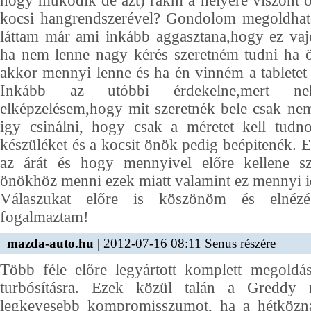
hogy müködik de azt) rakni a helyére viszont ö
kocsi hangrendszerével? Gondolom megoldhat
láttam már ami inkább aggasztana,hogy ez va
ha nem lenne nagy kérés szeretném tudni ha ö
akkor mennyi lenne és ha én vinném a tablete
Inkább az utóbbi érdekelne,mert 
elképzelésem,hogy mit szeretnék bele csak ne
igy csinálni, hogy csak a méretet kell tud
készüléket és a kocsit önök pedig beépitenék. 
az árát és hogy mennyivel előre kellene s
önökhöz menni ezek miatt valamint ez mennyi 
Válaszukat előre is köszönöm és elnézé
fogalmaztam!
mazda-auto.hu
| 2012-07-16 08:11 Senus részére
Több féle előre legyártott komplett megol
turbósításra. Ezek közül talán a Greddy 
legkevesebb kompromisszumot, ha a hétközna