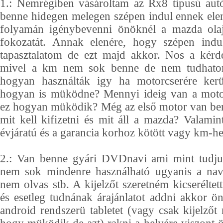
1.: Nemrégiben vásároltam az Rx8 tipusú au
benne hidegen melegen szépen indul ennek ele
folyamán igénybevenni önöknél a mazda olaj
fokozatát. Annak elenére, hogy szépen indu
tapasztalatom de ezt majd akkor. Nos a kér
mivel a km nem sok benne de nem tudhatom
hogyan használták igy ha motorcserére ker
hogyan is müködne? Mennyi ideig van a moto
ez hogyan müködik? Még az első motor van benn
mit kell kifizetni és mit áll a mazda? Valami
évjáratú és a garancia korhoz kötött vagy km-h
2.: Van benne gyári DVDnavi ami mint tudju
nem sok mindenre használható ugyanis a nav
nem olvas stb. A kijelzőt szeretném kicseréltet
és esetleg tudnának árajánlatot addni akkor ö
android rendszerü tabletet (vagy csak kijelz