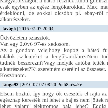
Magyarországon a hátsó részhez külön gumiszi
csak egyben az egész lengőkarokkal. Max. már
érdeklődni, de sokkal olcsóbb pl. ebay-ről 
alkatrészeket.
favágó
| 2016-07-07 20:04
Üdvözletem sziasztok.
Van egy 2.0v6 97-es xedosom.
Az a gondom vele,hogy kopog a hátsó fu
találok szilenteket a lengőkarokhoz.Nem tu
tudnék beszerezni?Vagy melyik autóba tették
alkatrészeket?Ki szeretném cserélni az összeset.
Köszönöm.
kinga92
| 2016-07-07 08:20 Podi8 részére
Elsem hoztuk így hogy ők cseszték el rajta az 
egésznap keresték mi lehet a baj és nem jöttek 
lehet valami elektromos baja lehet? Eddi