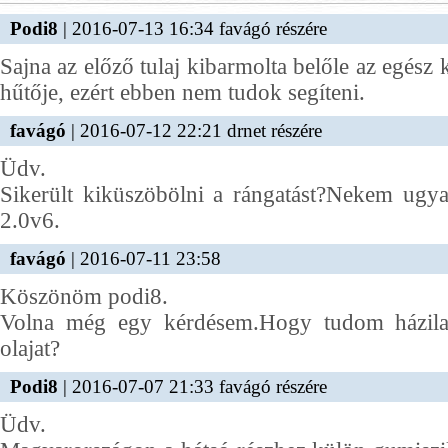
Podi8
| 2016-07-13 16:34 favágó részére
Sajna az előző tulaj kibarmolta belőle az egész k
hűtője, ezért ebben nem tudok segíteni.
favágó
| 2016-07-12 22:21 drnet részére
Üdv.
Sikerült kiküszöbölni a rángatást?Nekem ug
2.0v6.
favágó
| 2016-07-11 23:58
Köszönöm podi8.
Volna még egy kérdésem.Hogy tudom házilag
olajat?
Podi8
| 2016-07-07 21:33 favágó részére
Üdv.