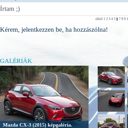
Írtam ;)
előző
1
2
3
4
5
6
7
8
9
Kérem, jelentkezzen be, ha hozzászólna!
GALÉRIÁK
Mazda CX-3 (2015) képgaléria.