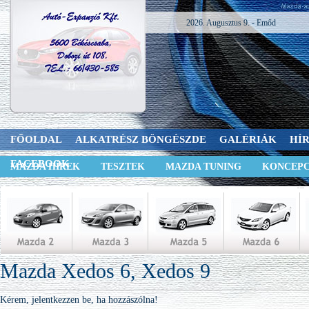
2026. Augusztus 9. - Emőd
FŐOLDAL
ALKATRÉSZ BÖNGÉSZDE
GALÉRIÁK
HÍ
FACEBOOK
MAZDA HÍREK
TESZTEK
MAZDA TUNING
KONCEPC
Mazda Xedos 6, Xedos 9
Kérem, jelentkezzen be, ha hozzászólna!