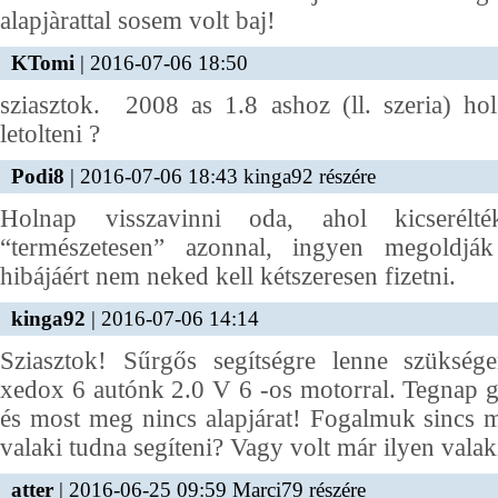
alapjàrattal sosem volt baj!
KTomi
| 2016-07-06 18:50
sziasztok. 2008 as 1.8 ashoz (ll. szeria) ho
letolteni ?
Podi8
| 2016-07-06 18:43 kinga92 részére
Holnap visszavinni oda, ahol kicserélt
“természetesen” azonnal, ingyen megoldjá
hibájáért nem neked kell kétszeresen fizetni.
kinga92
| 2016-07-06 14:14
Sziasztok! Sűrgős segítségre lenne szüks
xedox 6 autónk 2.0 V 6 -os motorral. Tegnap gy
és most meg nincs alapjárat! Fogalmuk sincs mi
valaki tudna segíteni? Vagy volt már ilyen vala
atter
| 2016-06-25 09:59 Marci79 részére