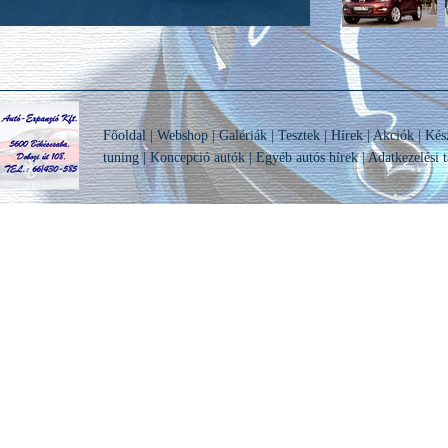
Főoldal
|
Webshop
|
Galériák
|
Tesztek
|
Hírek
|
Akciók
|
Kés
tuning
|
Koncepció autók
|
Egyéb autós hírek
|
Adatkezelési t