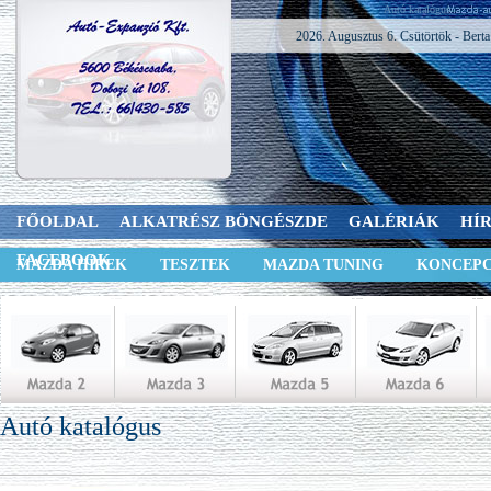
Autó katalógus
2026. Augusztus 6. Csütörtök - Berta
FŐOLDAL
ALKATRÉSZ BÖNGÉSZDE
GALÉRIÁK
HÍ
FACEBOOK
MAZDA HÍREK
TESZTEK
MAZDA TUNING
KONCEPC
Autó katalógus