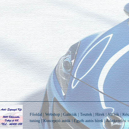
Főoldal
|
Webshop
|
Galériák
|
Tesztek
|
Hírek
|
Akciók
|
Kés
tuning
|
Koncepció autók
|
Egyéb autós hírek
|
Adatkezelési t