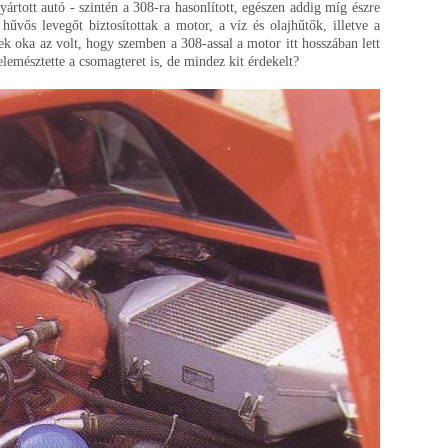
ártott autó - szintén a 308-ra hasonlított, egészen addig míg észre
vős levegőt biztosítottak a motor, a víz és olajhűtők, illetve a
ek oka az volt, hogy szemben a 308-assal a motor itt hosszában lett
lemésztette a csomagteret is, de mindez kit érdekelt?