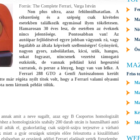
Forrás: The Complete Ferrari, Varga István
Fe
Non plus ultra, azaz felülmúlhatatlan. A
célszerűség és a szépség csak kivételes
Ma
esetekben találkozik egymással ilyen tökéletesen.
Hamarosan 30 éves lesz, de esetében az éveknek
Nö
nincs jelentősége. Pontosabban van! Az
Ma
autóipar fejlődésével egyre jobban vágyunk rá, vagy
legalább az általa képviselt szellemiségre! Gyönyörű,
Ös
nagyon gyors, zabolálatlan, kicsi, szűk, hangos,
sokat fogyaszt, nincsenek vezetést támogató
eszközök, de vannak például kézi hegesztési
MA
varratok, és persze a lényeg, hogy van van lelke. A
Ferrari 288 GTO a Genfi Autószalonon került
Friss t
te már régóta nyílt titok volt, hogy a Ferrari valami olyasmi
Ma
ta nem láttunk példát tőlük.
Maz
Ma
Ké
nnak amit a neve sugallt, azaz egy B Csoportos homologizált
hez a homologizációs szabály 200 darab utcán is használható autó
Mé
ül adták el, gyakorlatilag csak szájról-szájra terjesztve a várható
k miatt a gyár országok szintjén előre felosztotta a kiszállítható
WE
lsősorban az országok addigi Ferrari eladásait vették figyelembe.