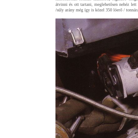
átvinni és ott tartani, meglehetősen nehéz let
/súly arány még így is közel 350 lóerő / tonnára