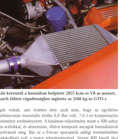
kőn keresztül a hosszában beépített 2855 kcm-es V8-as motort,
 km/h fölötti végsebességhez segítette az 1160 kg-os GTO-t.
gek voltak, ami érdekes tény azok után, hogy az együléses
urbónyomás maximális értéke 0,8 Bar volt, 7,6:1-es kompressziós
esítményt eredményezett. A hatalmas teljesítmény miatt a 308-ashoz
es acélokkal, és alumínium, illetve kompozit anyagok használatával
yilvánult meg. Bár ez a Ferrari sportautók addigi történelmében
dokolható volt a motor teljesítményével, hiszen 400 lóerőt útra