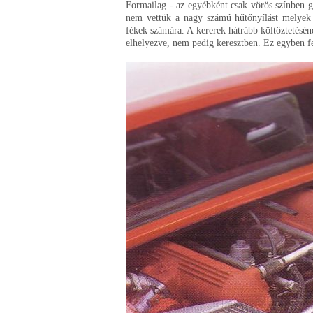
Formailag - az egyébként csak vörös színben gy
nem vettük a nagy számú hűtőnyílást melyek hű
fékek számára. A kererek hátrább költöztetésén
elhelyezve, nem pedig keresztben. Ez egyben fe