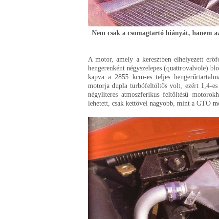
Nem csak a csomagtartó hiányát, hanem az 
A motor, amely a keresztben elhelyezett erő
hengerenként négyszelepes (quattrovalvole) blo
kapva a 2855 kcm-es teljes hengerűrtartalm
motorja dupla turbófeltöltős volt, ezért 1,4-e
négyliteres atmoszferikus feltöltésű motoro
lehetett, csak kettővel nagyobb, mint a GTO m