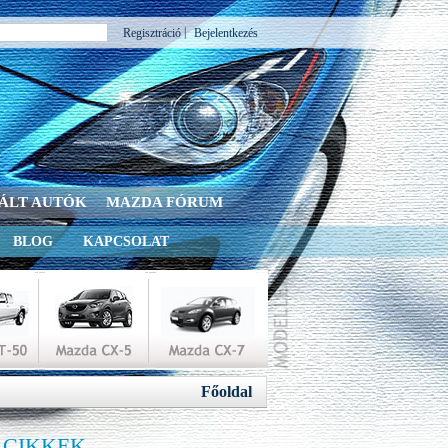
|
Regisztráció
Bejelentkezés
ÁLT AUTÓK
MAZDA FÓRUM
BLOG
KAPCSOLAT
Főoldal
 CIKKEK