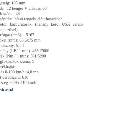
asság: 105 mm
ek: 12 henger V alakban 60°
ek száma: 48
építés: hátsó tengely előtt hosszában
otor, karburátorok. (néhány késői USA verzió
kendezővel)
érfogat (cm3): 5167
löket (mm): 85,5x75 mm
si viszony: 9,5:1
tmény (LE/ 1 min): 455 /7000
ék (Nm / 1 min): 501/5200
gfokozatok száma: 5
rékhajtás
ás 0-100 km/h: 4,8 mp.
t darabszám: 610
esség: ~295-310 km/h
bb autó