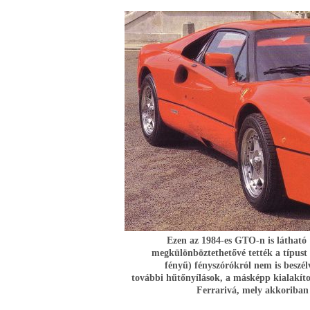
Ezen az 1984-es GTO-n is látható 
megkülönböztethetővé tették a típust a
fényű) fényszórókról nem is beszélv
további hűtőnyílások, a másképp kialakíto
Ferrarivá, mely akkoriban 