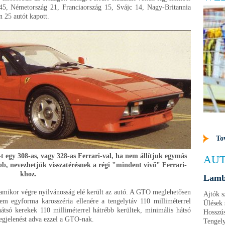
5, Németország 21, Franciaország 15, Svájc 14, Nagy-Britannia
n 25 autót kapott.
To
 egy 308-as, vagy 328-as Ferrari-val, ha nem állítjuk egymás
AUT
, nevezhetjük visszatérésnek a régi "mindent vivő" Ferrari-
khoz.
Lamb
amikor végre nyilvánosság elé került az autó. A GTO meglehetősen
Ajtók 
em egyforma karosszéria ellenére a tengelytáv 110 milliméterrel
Ülések 
tsó kerekek 110 milliméterrel hátrébb kerültek, minimális hátsó
Hosszús
megjelenést adva ezzel a GTO-nak.
Tengel