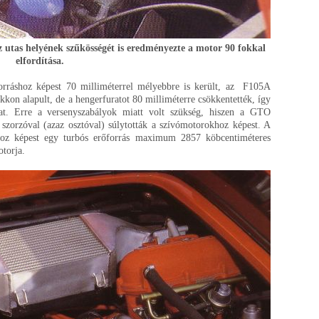
utas helyének szűkösségét is eredményezte a motor 90 fokkal
elfordítása.
forráshoz képest 70 milliméterrel mélyebbre is került, az F105A
kkon alapult, de a hengerfuratot 80 milliméterre csökkentették, így
at. Erre a versenyszabályok miatt volt szükség, hiszen a GTO
s szorzóval (azaz osztóval) súlytották a szívómotorokhoz képest. A
khoz képest egy turbós erőforrás maximum 2857 köbcentiméteres
otorja.