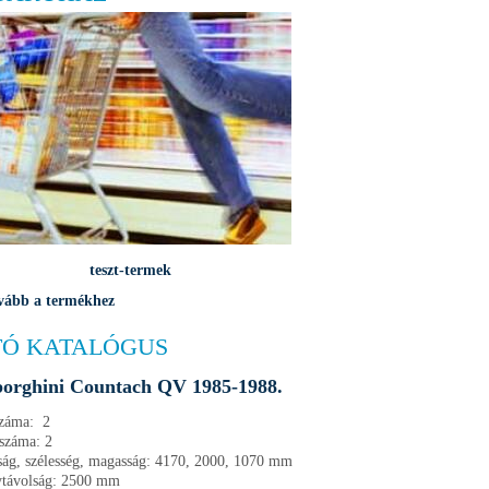
teszt-termek
vább a termékhez
Ó KATALÓGUS
orghini Countach QV 1985-1988.
száma: 2
száma: 2
ág, szélesség, magasság: 4170, 2000, 1070 mm
ytávolság: 2500 mm