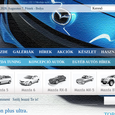
Ferrari 288 GTO. Egy örök non plus ultra.
2026. Augusztus 7. Péntek - Ibolya
SZDE
GALÉRIÁK
HÍREK
AKCIÓK
KÉSZLET
HASZN
DA TUNING
KONCEPCIÓ AUTÓK
EGYÉB AUTÓS HÍREK
omment
Szólj hozzá Te is!
 plus ultra.
TOP