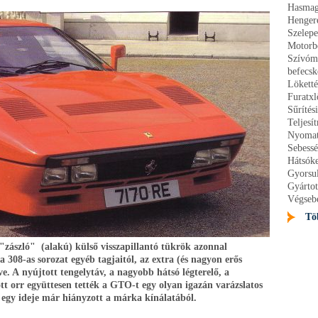
Hasmag
Henger
Szelep
Motorbe
Szívóm
befecs
Lökett
Furatx
Sűríté
Teljesí
Nyomat
Sebessé
Hátsóke
Gyorsul
Gyártot
Végseb
Tö
"zászló" (alakú) külső visszapillantó tükrök azonnal
 308-as sorozat egyéb tagjaitól, az extra (és nagyon erős
e. A nyújtott tengelytáv, a nagyobb hátsó légterelő, a
tt orr együttesen tették a GTO-t egy olyan igazán varázslatos
egy ideje már hiányzott a márka kínálatából.