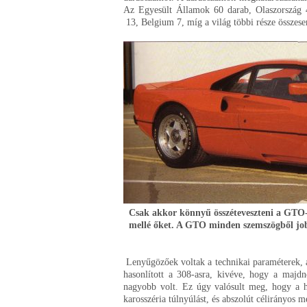
Az Egyesült Államok 60 darab, Olaszország 4
13, Belgium 7, míg a világ többi része összese
Csak akkor könnyű összéteveszteni a GTO-t
mellé őket. A GTO minden szemszögből jobb
Lenyűgözőek voltak a technikai paraméterek, 
hasonlított a 308-asra, kivéve, hogy a majdn
nagyobb volt. Ez úgy valósult meg, hogy a há
karosszéria túlnyúlást, és abszolút célirányos 