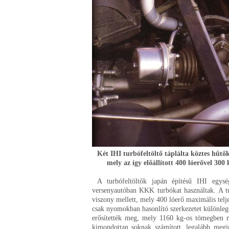
Két IHI turbófeltöltő táplálta köztes hűtő
mely az így előállított 400 lóerővel 300
A turbófeltöltők japán építésű IHI egysé
versenyautóban KKK turbókat használtak. A t
viszony mellett, mely 400 lóerő maximális telj
csak nyomokban hasonlító szerkezetet különleg
erősítették meg, mely 1160 kg-os tömegben n
kimondottan soknak számított, legalább megin