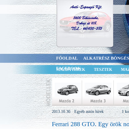
FŐOLDAL
ALKATRÉSZ BÖNGÉ
FACEBOOK
MAZDA HÍREK
TESZTEK
MAZ
2013.10.30.
Egyéb autós hírek
1 k
Ferrari 288 GTO. Egy örök non