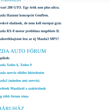
rrari 288 GTO. Egy örök non plus ultra.
zda Hazumi koncepció Genfben.
vekvő eladások, de nem kell európai gyár.
zda RX-8 motor probléma megelőzés II.
szkerékhajtású lesz az új Mazda3 MPS?
ZDA AUTO FÓRUM
opikok:
zda Xedos 6, Xedos 9
da szerviz előélet lekérdezése
zda3 (minden ami szerviz)
rdések Mazdáról a szakértőnek
g több fórum téma
BÁRUHÁZ