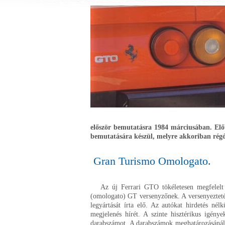
először bemutatásra 1984 márciusában. Előt
bemutatására készül, melyre akkoriban régó
Gran Turismo Omologato.
Az új Ferrari GTO tökéletesen megfelelt a
(omologato) GT versenyzőnek. A versenyeztetés
legyártását írta elő. Az autókat hirdetés nélk
megjelenés hírét. A szinte hisztérikus igénye
darabszámot. A darabszámok meghatározásánál e