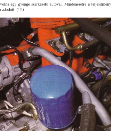
t volna egy gyenge szerkezetű autóval. Mindenesetre a teljesítmény
 adódott. (!!!)