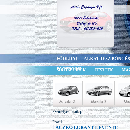
FŐOLDAL
ALKATRÉSZ BÖNGÉ
FACEBOOK
MAZDA HÍREK
TESZTEK
MAZ
Személyes adatlap
Profil
LACZKÓ LÓRÁNT LEVENTE