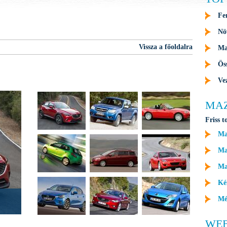
Fe
Nö
Vissza a főoldalra
Ma
Ös
Ve
MA
Friss t
Ma
Maz
Ma
Ké
Mé
WE