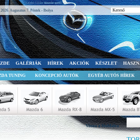
Laczkó Lóránt Levente profil
2026. Augusztus 7. Péntek - Ibolya
SZDE
GALÉRIÁK
HÍREK
AKCIÓK
KÉSZLET
HASZN
DA TUNING
KONCEPCIÓ AUTÓK
EGYÉB AUTÓS HÍREK
Vissza a főoldalra
TOP