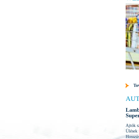
To
AUT
Lamb
Super
Ajtók 
Ülések
Hosszús