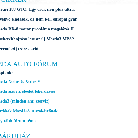
rrari 288 GTO. Egy örök non plus ultra.
vekvő eladások, de nem kell európai gyár.
zda RX-8 motor probléma megelőzés II.
szkerékhajtású lesz az új Mazda3 MPS?
zérműszíj csere akció!
ZDA AUTO FÓRUM
opikok:
zda Xedos 6, Xedos 9
da szerviz előélet lekérdezése
zda3 (minden ami szerviz)
rdések Mazdáról a szakértőnek
g több fórum téma
BÁRUHÁZ