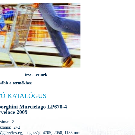
teszt-termek
vább a termékhez
Ó KATALÓGUS
orghini Murcielago LP670-4
veloce 2009
száma: 2
 száma: 2+2
ág, szélesség, magasság: 4705, 2058, 1135 mm