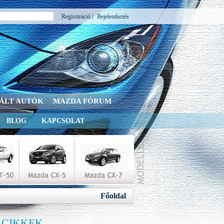
|
Regisztráció
Bejelentkezés
ÁLT AUTÓK
MAZDA FÓRUM
BLOG
KAPCSOLAT
Főoldal
 CIKKEK