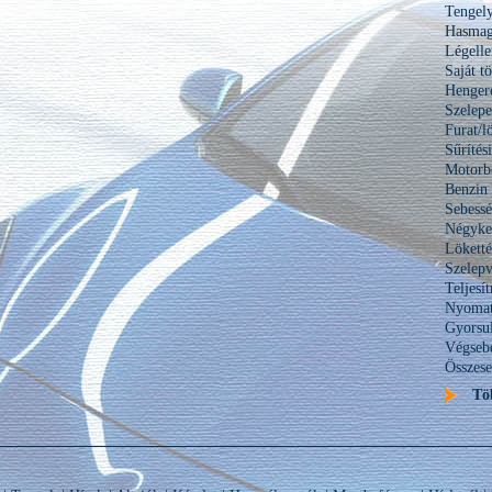
Tengel
Hasma
Légelle
Saját t
Hengere
Szelepe
Furat/l
Sűrítés
Motorbe
Benzin 
Sebess
Négyker
Lökett
Szelepv
Teljesí
Nyomat
Gyorsul
Végseb
Összese
Tö