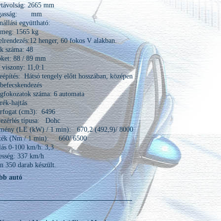
ytávolság: 2665 mm
gasság: mm
nállási együttható:
ömeg: 1565 kg
lrendezés:12 henger, 60 fokos V alakban.
k száma: 48
öket: 88 / 89 mm
i viszony: 11,0:1
építés: Hátsó tengely előtt hosszában, középen
befecskendezés
égfokozatok száma: 6 automata
ék-hajtás
érfogat (cm3): 6496
ezérlés típusa: Dohc
tmény (LE (kW) / 1 min): 670,2 (492,9)/ 8000
ék (Nm / 1 min): 660/ 6500
ás 0-100 km/h: 3,3
esség: 337 km/h
n 350 darab készült.
bb autó