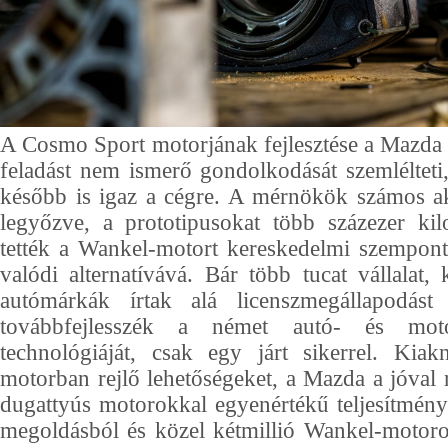
A Cosmo Sport motorjának fejlesztése a Mazda 
feladást nem ismerő gondolkodását szemléltet
később is igaz a cégre. A mérnökök számos ak
legyőzve, a prototipusokat több százezer kil
tették a Wankel-motort kereskedelmi szempon
valódi alternatívává. Bár több tucat vállalat
autómárkák írtak alá licenszmegállapodás
továbbfejlesszék a német autó- és moto
technológiáját, csak egy járt sikerrel. Kiak
motorban rejlő lehetőségeket, a Mazda a jóva
dugattyús motorokkal egyenértékű teljesítményt
megoldásból és közel kétmillió Wankel-motoros a