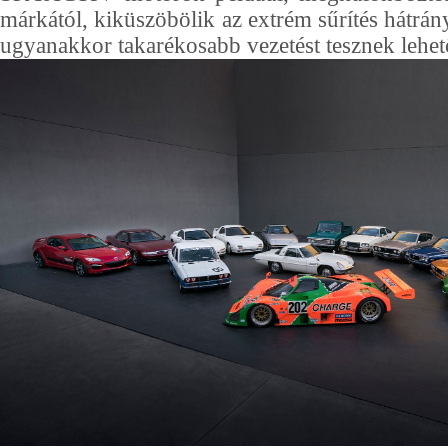
márkától, kiküszöbölik az extrém sűrítés hátrány
ugyanakkor takarékosabb vezetést tesznek lehet