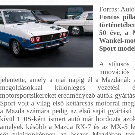
Forrás: Autó
Fontos pill
történetéb
50 éve, a 
Wankel-mo
Sport model
A stílusos 
innovációs
jelentette, amely a mai napig él a Mazdánál:
megoldásokkal különleges vezetési
motorsportsikereket eredményező autók gyártá
Sport volt a világ első kéttárcsás motorral meg
a Mazda számára pedig az első saját gyártású
kívül 110S-ként ismert autó már hordozta azok
amelyek később a Mazda RX-7 és az MX-5 le
sőt tulajdonképpen az összes Mazdában tov