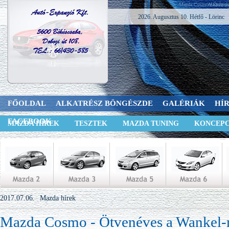
Mazda Cosmo - Ötvenév
2026. Augusztus 10. Hétfő - Lörinc
FŐOLDAL
ALKATRÉSZ BÖNGÉSZDE
GALÉRIÁK
HÍ
FACEBOOK
MAZDA HÍREK
TESZTEK
MAZDA TUNING
KONCEPC
2017.07.06.
Mazda hírek
Mazda Cosmo - Ötvenéves a Wankel-