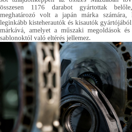
összesen 1176 darabot gyártottak belő
meghatározó volt a japán márka számára, 
leginkább kisteherautók és kisautók gyártójából
márkává, amelyet a műszaki megoldások és 
sablonoktól való eltérés jellemez.