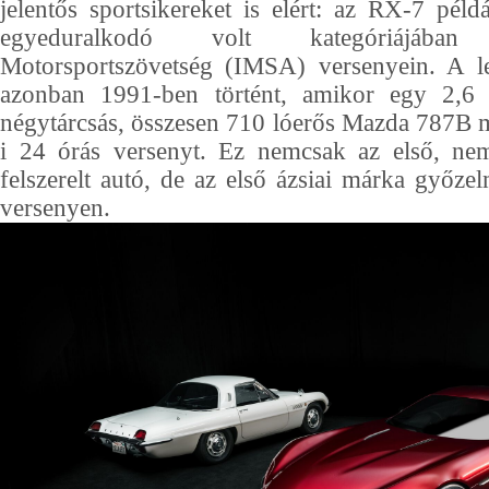
jelentős sportsikereket is elért: az RX-7 pél
egyeduralkodó volt kategóriájáb
Motorsportszövetség (IMSA) versenyein. A 
azonban 1991-ben történt, amikor egy 2,6 l
négytárcsás, összesen 710 lóerős Mazda 787B 
i 24 órás versenyt. Ez nemcsak az első, ne
felszerelt autó, de az első ázsiai márka győzel
versenyen.