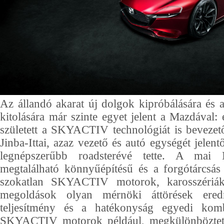
Az állandó akarat új dolgok kipróbálására és 
kitolására már szinte egyet jelent a Mazdával: 
született a SKYACTIV technológiát is beveze
Jinba-Ittai, azaz vezető és autó egységét jelent
legnépszerűbb roadsterévé tette. A mai
megtalálható könnyűépítésű és a forgótárcsá
szokatlan SKYACTIV motorok, karosszériá
megoldások olyan mérnöki áttörések ere
teljesítmény és a hatékonyság egyedi kombi
SKYACTIV motorok például, megkülönböztet