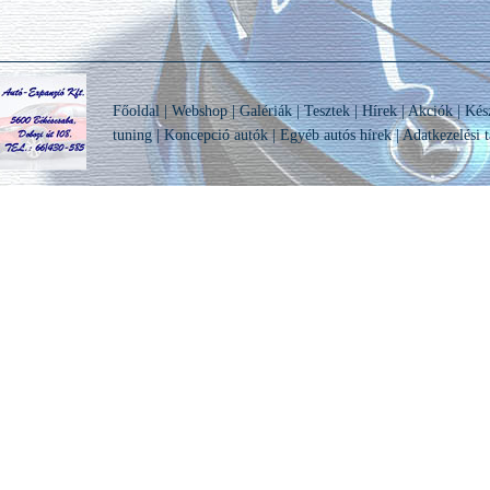
Főoldal
|
Webshop
|
Galériák
|
Tesztek
|
Hírek
|
Akciók
|
Kés
tuning
|
Koncepció autók
|
Egyéb autós hírek
|
Adatkezelési t