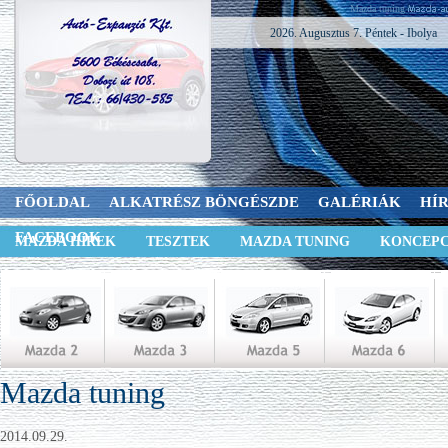
Mazda tuning
2026. Augusztus 7. Péntek - Ibolya
FŐOLDAL
ALKATRÉSZ BÖNGÉSZDE
GALÉRIÁK
HÍ
FACEBOOK
MAZDA HÍREK
TESZTEK
MAZDA TUNING
KONCEPC
Mazda tuning
2014.09.29.