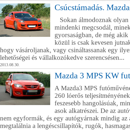
Csúcstámadás. Mazda
Sokan álmodoznak olyan a
mindenki megcsodál, minek 
gyorsaságban, de még akik
közül is csak kevesen jutnak
hogy vásároljanak, vagy csináltassanak egy ilye
lehetőségei és vállalkozókedve szerencsésen...
2013.08.30.
Mazda 3 MPS KW fut
A Mazda3 MPS futóművének
260 lóerős teljesítményének
feszesebb hangolásúak, mi
asok alkatrészei. De az aut
nem egyformák, és egy autógyárnak mindig az a
megtalálnia a lengéscsillapítók, rugók, hasmagas