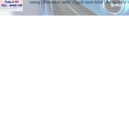
tuning
|
Koncepció autók
|
Egyéb autós hírek
|
Adatkezelési t