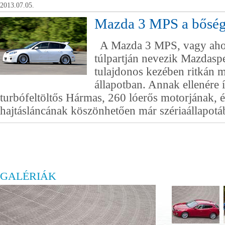
2013.07.05.
Mazda 3 MPS a bőség
A Mazda 3 MPS, vagy ahog
túlpartján nevezik Mazdasp
tulajdonos kezében ritkán 
állapotban. Annak ellenére 
turbófeltöltős Hármas, 260 lóerős motorjának, 
hajtásláncának köszönhetően már szériaállapotáb
GALÉRIÁK