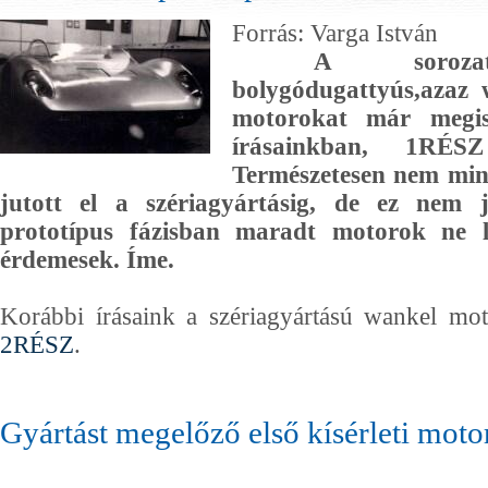
Forrás: Varga István
A sorozatba
bolygódugattyús,azaz
motorokat már megis
írásainkban, 1RÉ
Természetesen nem minde
jutott el a szériagyártásig, de ez nem j
prototípus fázisban maradt motorok ne l
érdemesek. Íme.
Korábbi írásaink a szériagyártású wankel mo
2RÉSZ
.
Gyártást megelőző első kísérleti moto