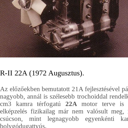
R-II 22A (1972 Augusztus).
Az előzőekben bemutatott 21A fejlesztésével 
nagyobb, annál is szélesebb trochoiddal rende
cm3 kamra térfogatú
22A
motor terve is f
elképzelés fizikailag már nem valósult meg,
csúcson, mint legnagyobb egyenkénti ka
bolygódugattyús.