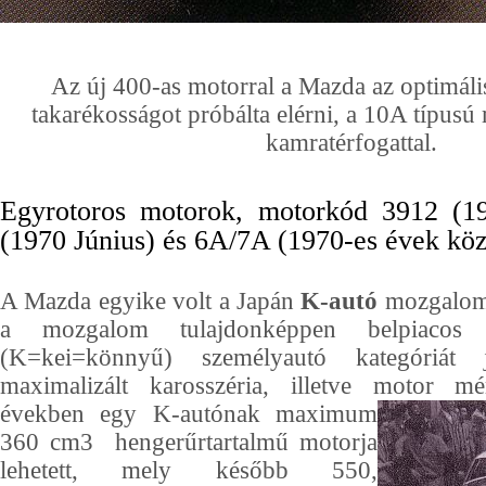
Az új 400-as motorral a Mazda az optimális
takarékosságot próbálta elérni, a 10A típusú
kamratérfogattal.
Egyrotoros motorok, motorkód 3912 (1
(1970 Június) és 6A/7A (1970-es évek köz
A Mazda egyike volt a Japán
K-autó
mozgalom 
a mozgalom tulajdonképpen belpiacos
(K=kei=könnyű) személyautó kategóriát je
maximalizált karosszéria, illetve motor mér
években egy K-autónak maximum
360 cm3 hengerűrtartalmű motorja
lehetett, mely később 550,