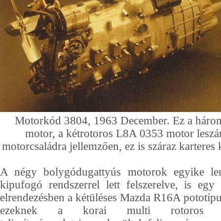
Motorkód 3804, 1963 December. Ez a háro
motor, a kétrotoros L8A 0353 motor leszár
motorcsaládra jellemzően, ez is száraz karteres 
A négy bolygódugattyús motorok egyike lerö
kipufogó rendszerrel lett felszerelve, is eg
elrendezésben a kétüléses Mazda R16A pototípu
ezeknek a korai multi rotoros e