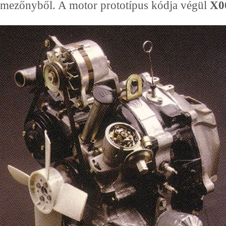
mezőnyből. A motor prototípus kódja végül
X0