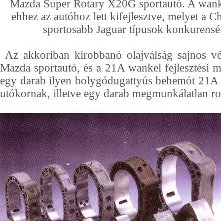
Mazda Super Rotary X20G sportautó. A wank
ehhez az autóhoz lett kifejlesztve, melyet a C
sportosabb Jaguar típusok konkurensé
Az akkoriban kirobbanó olajválság sajnos v
Mazda sportautó, és a 21A wankel fejlesztési
egy darab ilyen bolygódugattyús behemót 21A
utókornak, illetve egy darab megmunkálatlan ro