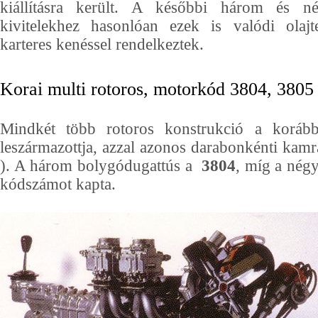
kiállításra került. A későbbi három és n
kivitelekhez hasonlóan ezek is valódi olajt
karteres kenéssel rendelkeztek.
Korai multi rotoros, motorkód 3804, 380
Mindkét több rotoros konstrukció a korá
leszármazottja, azzal azonos darabonkénti kamr
). A három bolygódugattús a
3804
, míg a nég
kódszámot kapta.