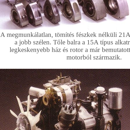
A megmunkálatlan, tömítés fészkek nélküli 21A 
a jobb szélen. Tőle balra a 15A típus alkat
legkeskenyebb ház és rotor a már bemutatot
motorból származik.