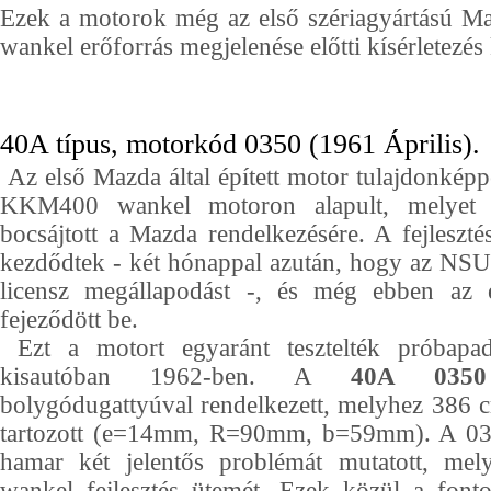
Ezek a motorok még az első szériagyártású M
wankel erőforrás megjelenése előtti kísérletezés
40A típus, motorkód 0350 (1961 Április).
Az első Mazda által épített motor tulajdonké
KKM400 wankel motoron alapult, melyet
bocsájtott a Mazda rendelkezésére. A fejleszt
kezdődtek - két hónappal azután, hogy az NSU-
licensz megállapodást -, és még ebben az
fejeződött be.
Ezt a motort egyaránt tesztelték próbap
kisautóban 1962-ben. A
40A 0350
bolygódugattyúval rendelkezett, melyhez 386 
tartozott (e=14mm, R=90mm, b=59mm). A 03
hamar két jelentős problémát mutatott, mely 
wankel fejlesztés ütemét. Ezek közül a font