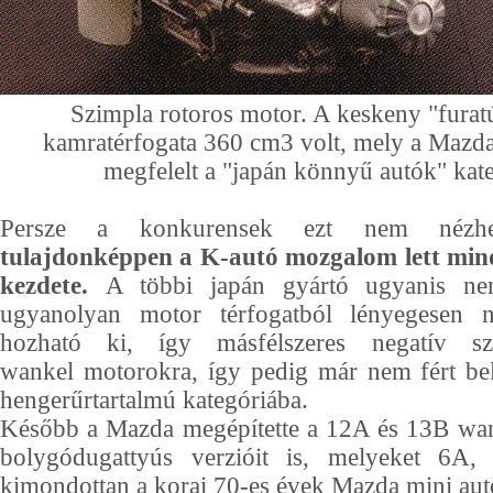
Szimpla rotoros motor. A keskeny "fura
kamratérfogata 360 cm3 volt, mely a Mazda
megfelelt a "japán könnyű autók" kat
Persze a konkurensek ezt nem nézhet
tulajdonképpen a K-autó mozgalom lett mi
kezdete.
A többi japán gyártó ugyanis ne
ugyanolyan motor térfogatból lényegesen n
hozható ki, így másfélszeres negatív sz
wankel motorokra, így pedig már nem fért be
hengerűrtartalmú kategóriába.
Később a Mazda megépítette a 12A és 13B wa
bolygódugattyús verzióit is, melyeket 6A,
kimondottan a korai 70-es évek Mazda mini autó