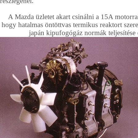
részlegénél.
A Mazda üzletet akart csinálni a 15A motorral,
hogy hatalmas öntöttvas termikus reaktort szere
japán kipufogógáz normák teljesítése