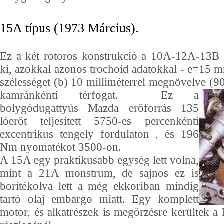
15A típus (1973 Március).
Ez a két rotoros konstrukció a 10A-12A-13B s
ki, azokkal azonos trochoid adatokkal - e=15
szélességet (b) 10 milliméterrel megnövelve (9
kamránkénti térfogat.
Ez a
bolygódugattyús Mazda erőforrás 135
lóerőt teljesített 5750-es percenkénti
excentrikus tengely fordulaton , és 196
Nm nyomatékot 3500-on.
A 15A egy praktikusabb egység lett volna,
mint a 21A monstrum, de sajnos ez is
borítékolva lett a még ekkoriban mindig
tartó olaj embargo miatt. Egy komplett
motor, és alkatrészek is megőrzésre kerültek a