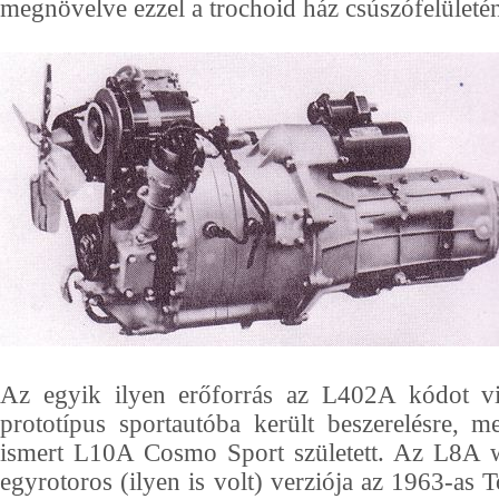
megnövelve ezzel a trochoid ház csúszófelületén
Az egyik ilyen erőforrás az L402A kódot v
prototípus sportautóba került beszerelésre, 
ismert L10A Cosmo Sport született. Az L8A w
egyrotoros (ilyen is volt) verziója az 1963-as