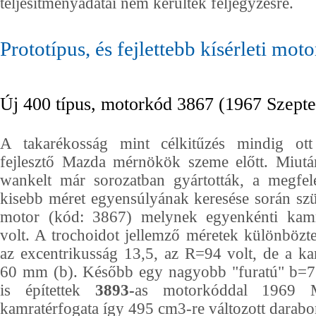
teljesítményadatai nem kerültek feljegyzésre.
Prototípus, és fejlettebb kísérleti mot
Új 400 típus, motorkód 3867 (1967 Szept
A takarékosság mint célkitűzés mindig ott
fejlesztő Mazda mérnökök szeme előtt. Miut
wankelt már sorozatban gyártották, a megfele
kisebb méret egyensúlyának keresése során sz
motor (kód: 3867) melynek egyenkénti kam
volt. A trochoidot jellemző méretek különbözt
az excentrikusság 13,5, az R=94 volt, de a k
60 mm (b). Később egy nagyobb "furatú" b=7
is építettek
3893-
as motorkóddal 1969 M
kamratérfogata így 495 cm3-re változott darabo