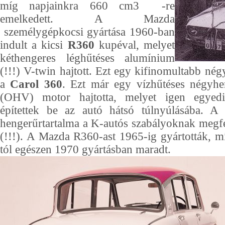
míg napjainkra 660 cm3 -re
emelkedett. A Mazda
személygépkocsi gyártása 1960-ban
indult a kicsi
R360
kupéval, melyet
kéthengeres léghűtéses alumínium
(!!!) V-twin hajtott. Ezt egy kifinomultabb nég
a
Carol 360
. Ezt már egy vízhűtéses négyhen
(OHV) motor hajtotta, melyet igen egyed
építettek be az autó hátsó túlnyúlásába. A
hengerűrtartalma a K-autós szabályoknak megf
(!!!). A Mazda R360-ast 1965-ig gyártották, 
tól egészen 1970 gyártásban maradt.