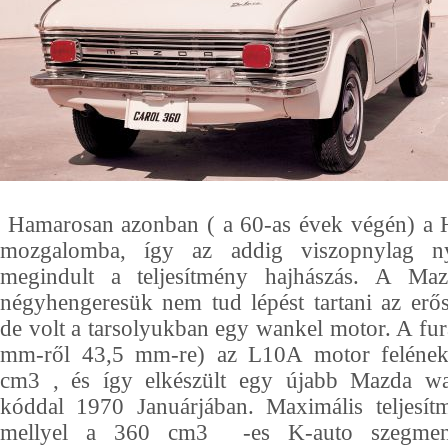
Hamarosan azonban ( a 60-as évek végén) a H
mozgalomba, így az addig viszopnylag ny
megindult a teljesítmény hajhászás. A Maz
négyhengeresük nem tud lépést tartani az erő
de volt a tarsolyukban egy wankel motor. A fur
mm-ről 43,5 mm-re) az L10A motor felének
cm3 , és így elkészült egy újabb Mazda 
kóddal 1970 Januárjában. Maximális teljesít
mellyel a 360 cm3 -es K-auto szegmens