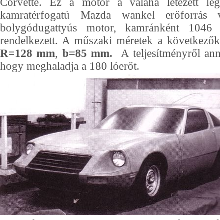
Corvette. Ez a motor a valaha létezett le
kamratérfogatú Mazda wankel erőforrás 
bolygódugattyús motor, kamránként 1046 c
rendelkezett. A műszaki méretek a következő
R=128 mm
,
b=85 mm.
A teljesítményről ann
hogy meghaladja a 180 lóerőt.