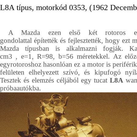
L8A típus, motorkód 0353, (1962 Decemb
A Mazda ezen első két rotoros erő
gondolattal építették és fejlesztették, hogy ezt 
Mazda típusban is alkalmazni fogják. Ka
cm3 , e=1, R=98, b=56 méretekkel. Az előz
egyrotoroshoz hasonlóan ez a motor is periférik
felületen elhelyezett szívó, és kipufogó nyíl
Tesztek és elemzés céljából egy tucat
L8A
wank
próbaautókba.