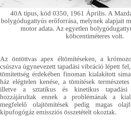
40A típus, kód 0350, 1961 Április. A Mazda 
bolygódugattyús erőforrása, melynek alapja
motor adata. Az egyetlen bolygódugatt
köbcentiméteres volt.
Az öntöttvas apex éltömítéseken, a krómozot
csúszva úgynevezett tapadási vibráció lépett fel
tömítettség érdekében finoman kialakított sima 
ház elégtelen kenése, a tömítések természetes 
illetve a sztatikus és kinetikus tapadási
hozzájárultak ennek a problémának a kia
megfelelő olajtömítések pedig magas olajf
kipufogógáz emissziós összetételt okoztak.