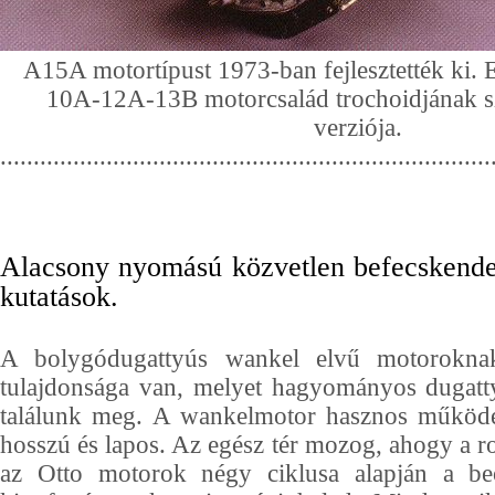
A15A motortípust 1973-ban fejlesztették ki. 
10A-12A-13B motorcsalád trochoidjának sz
verziója.
..........................................................................
Alacsony nyomású közvetlen befecskendez
kutatások.
A bolygódugattyús wankel elvű motorokna
tulajdonsága van, melyet hagyományos dugat
találunk meg. A wankelmotor hasznos működés
hosszú és lapos. Az egész tér mozog, ahogy a r
az Otto motorok négy ciklusa alapján a beö