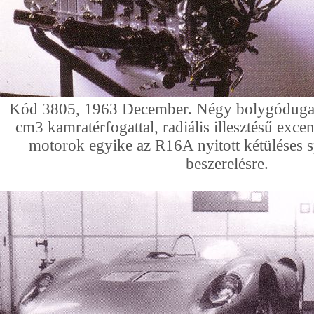
Kód 3805, 1963 December. Négy bolygódugat
cm3 kamratérfogattal, radiális illesztésű excen
motorok egyike az R16A nyitott kétüléses s
beszerelésre.