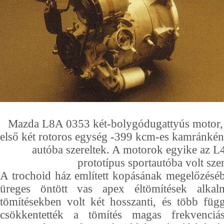
Mazda L8A 0353 két-bolygódugattyús motor,
első két rotoros egység -399 kcm-es kamránkénti
autóba szereltek. A motorok egyike az L
prototípus sportautóba volt sze
A trochoid ház említett kopásának megelőzésébe
üreges öntött vas apex éltömítések alkalm
tömítésekben volt két hosszanti, és több füg
csökkentették a tömítés magas frekvenciás