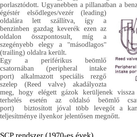
porlasztódott. Ugyanebben a pillanatban a ben
égéstér elsődleges/vezér (leading)
oldalára lett szállítva, így a
benzinben gazdag keverék ezen az
oldalon összpontosult, míg a
szegényebb elegy a "másodlagos"
(trailing) oldalra került.
Egy a periférikus beömlő
csatornában (peripheral intake
port) alkalmazott speciális rezgő
szelep (Reed valve) akadályozta
meg, hogy elégett gázok kerüljenek vissza
terhelés esetén az oldalsó beömlő csat
port) biztosított jóval több levegőt a k
teljesítménye ilyenkor jelentősen megnőtt.
SCP rendszer (1970-es évek).