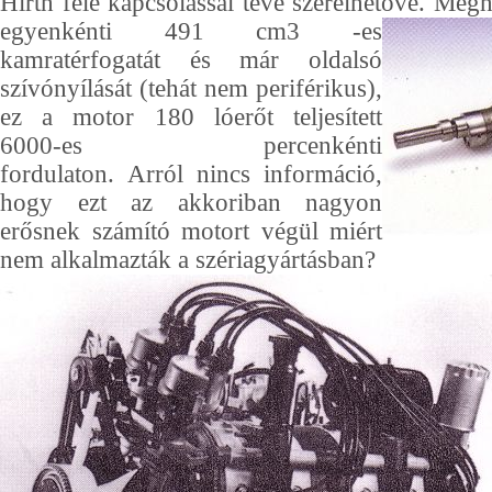
Hirth féle kapcsolással téve szerelhetővé
. Megh
egyenkénti 491 cm3 -es
kamratérfogatát és már oldalsó
szívónyílását (tehát nem periférikus),
ez a motor 180 lóerőt teljesített
6000-es percenkénti
fordulaton. Arról nincs információ,
hogy ezt az akkoriban nagyon
erősnek számító motort végül miért
nem alkalmazták a szériagyártásban?