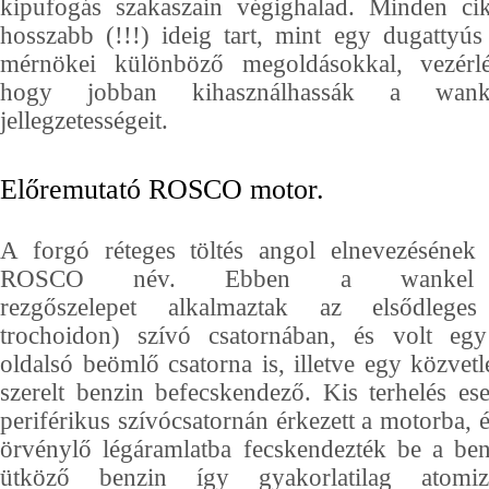
kipufogás szakaszain végighalad. Minden cik
hosszabb (!!!) ideig tart, mint egy dugatty
mérnökei különböző megoldásokkal, vezérlés
hogy jobban kihasználhassák a wan
jellegzetességeit.
Előremutató ROSCO motor.
A forgó réteges töltés angol elnevezésének 
ROSCO név. Ebben a wankel 
rezgőszelepet alkalmaztak az elsődleges 
trochoidon) szívó csatornában, és volt egy
oldalsó beömlő csatorna is, illetve egy közvetl
szerelt benzin befecskendező. Kis terhelés es
periférikus szívócsatornán érkezett a motorba, é
örvénylő légáramlatba fecskendezték be a ben
ütköző benzin így gyakorlatilag atomizál