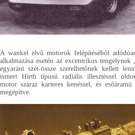
A wankel elvű motorok felépítéséből adódóan
alkalmazása esetén az excentrikus tengelynek
egyaránt szét-össze szerelhetőnek kellett len
ismert Hirth típusú radiális illesztéssel ol
motor száraz karteres kenéssel, és esőáramú 
megépítve.