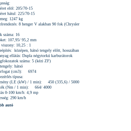
asság:
ret elöl: 205/70-15
ret hátul: 225/70-15
ömeg: 1247 kg
lrendezés: 8 henger V alakban 90 fok (Chrysler
k száma: 16
öket: 107,95/ 95,2 mm
i viszony: 10,25 : 1
építés: középen, hátsó tengely előtt, hosszában
nyag ellátás: Dupla négytorkú karburátorok
gfokozatok száma: 5 (kézi ZF)
 tengely: hátsó
térfogat (cm3): 6974
ezérlés típusa:
ítmény (LE (kW) / 1 min): 450 (335,6) / 5000
ék (Nm / 1 min): 664/ 4000
lás 0-100 km/h: 4,9 mp
esség: 290 km/h
bb autó