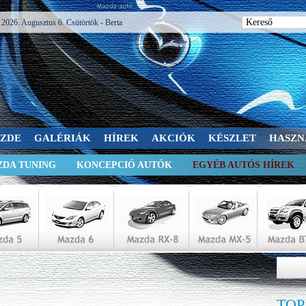
2026. Augusztus 6. Csütörtök - Berta
SZDE
GALÉRIÁK
HÍREK
AKCIÓK
KÉSZLET
HASZN
DA TUNING
KONCEPCIÓ AUTÓK
EGYÉB AUTÓS HÍREK
TOP