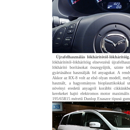
Újrafelhasználás lökhárítótól-lökhárítói
lökhárítótól-lökhárítóig elnevezésű újrafelha
lökhárító borításokat összegyűjtik, szinte t
gyártásához használják fel anyagukat. A ren
Akkor az RX-8 volt az első olyan modell, mely 
használt, a hagyományos bioplasztikokkal s
növényi eredetű anyagról korábbi cikkünkbe
kerekeket hajtó elektromos motor maximális 
195/65R15 méretű Dunlop Enasave típusú gumia