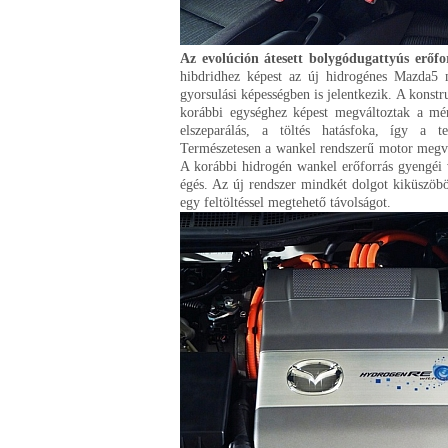
Az evolúción átesett bolygódugattyús erőfo
hibdridhez képest az új hidrogénes Mazda5 
gyorsulási képességben is jelentkezik. A konst
korábbi egységhez képest megváltoztak a mér
elszeparálás, a töltés hatásfoka, így a t
Természetesen a wankel rendszerű motor megvál
A korábbi hidrogén wankel erőforrás gyengéi 
égés. Az új rendszer mindkét dolgot kiküszöböl
egy feltöltéssel megtehető távolságot.