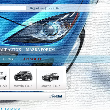
|
Regisztráció
Bejelentkezés
ÁLT AUTÓK
MAZDA FÓRUM
BLOG
KAPCSOLAT
Főoldal
 CIKKEK