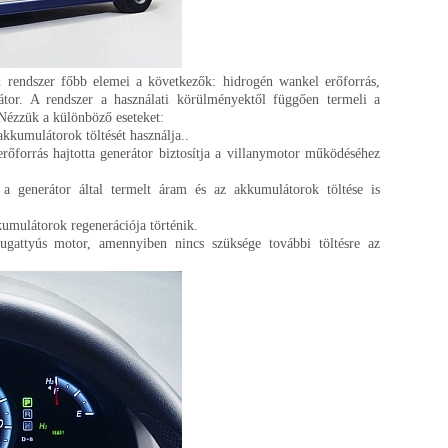
 rendszer főbb elemei a következők: hidrogén wankel erőforrás,
látor. A rendszer a használati körülményektől függően termeli a
 Nézzük a különböző eseteket:
akkumulátorok töltését használja..
rőforrás hajtotta generátor biztosítja a villanymotor működéséhez
a generátor által termelt áram és az akkumulátorok töltése is
umulátorok regenerációja történik.
ugattyús motor, amennyiben nincs szüksége további töltésre az