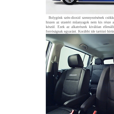
Bolygónk szén-dioxid szennyezésének csökkent
hiszen az utastéri műanyagok nem kis része 
készül. Ezek az alkatrészek kiválóan ellenál
forróságnak egyaránt. Korábbi ide tartózó hír