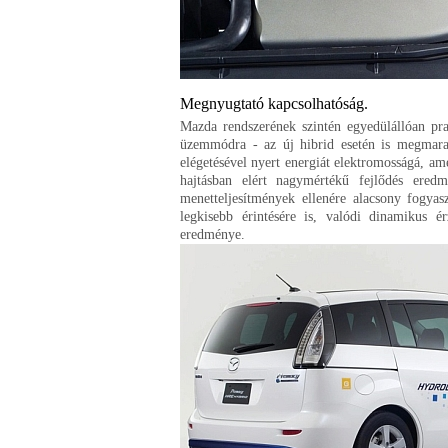
Megnyugtató kapcsolhatóság.
Mazda rendszerének szintén egyedülállóan pr
üzemmódra - az új hibrid esetén is megmarad
elégetésével nyert energiát elektromosságá, am
hajtásban elért nagymértékű fejlődés ere
menetteljesítmények ellenére alacsony fogyas
legkisebb érintésére is, valódi dinamikus é
eredménye.