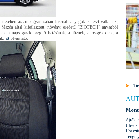
ésében az autó gyártásában használt anyagok is részt vállalnak,
a Mazda által kifejlesztett, növényi eredetű "BIOTECH" anyagból
lnak a napsugarak öregítő hatásának, a tűznek, a rezgéseknek, a
ünk:
itt
olvasható.
To
AUT
Monte
Ajtók 
Ülések
Hosszús
Tengel