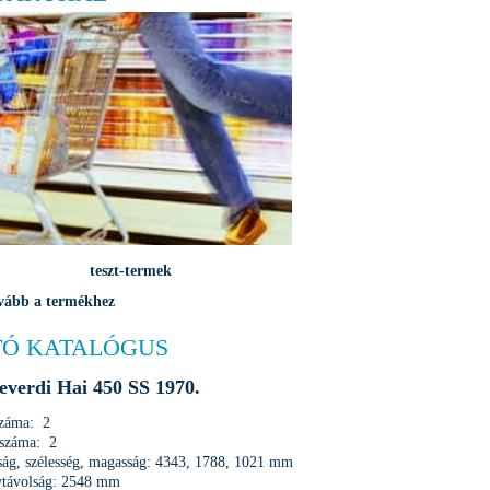
teszt-termek
vább a termékhez
Ó KATALÓGUS
verdi Hai 450 SS 1970.
száma: 2
 száma: 2
ág, szélesség, magasság: 4343, 1788, 1021 mm
ytávolság: 2548 mm