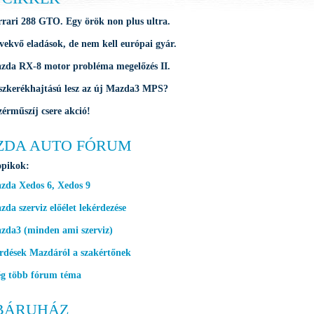
rrari 288 GTO. Egy örök non plus ultra.
vekvő eladások, de nem kell európai gyár.
zda RX-8 motor probléma megelőzés II.
szkerékhajtású lesz az új Mazda3 MPS?
zérműszíj csere akció!
ZDA AUTO FÓRUM
opikok:
zda Xedos 6, Xedos 9
da szerviz előélet lekérdezése
zda3 (minden ami szerviz)
rdések Mazdáról a szakértőnek
g több fórum téma
BÁRUHÁZ