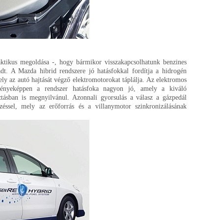
aktikus megoldása -, hogy bármikor visszakapcsolhatunk benzines
t. A Mazda hibrid rendszere jó hatásfokkal fordítja a hidrogén
ely az autó hajtását végző elektromotorokat táplálja. Az elektromos
dményeképpen a rendszer hatásfoka nagyon jó, amely a kiváló
ztásban is megnyilvánul. Azonnali gyorsulás a válasz a gázpedál
rzéssel, mely az erőforrás és a villanymotor szinkronizálásának