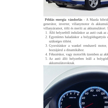
Példás energia vándorlás
- A Mazda hibrid
generátor, inverter, villanymotor és akkumu
villanyáramot, tölti és meríti az akkumulátort.
Álló helyzetből induláskor az autó csak az 
Egyenletes haladáskor a bolygódugattyús e
szükséges töltést.
Gyorsításkor a wankel rendszerű motor, 
hozzájárul a dinamikához.
Fékezéskor, vagy motorfék üzemben az akk
Az autó álló helyzetben leáll a bolygód
akkumulátoroknak.