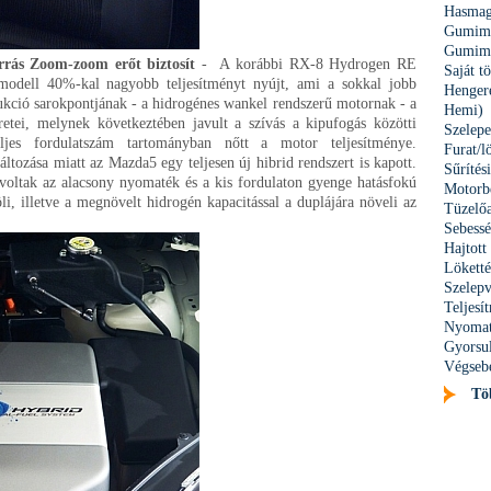
Hasmag
Gumimé
Gumimé
rrás Zoom-zoom erőt biztosít
- A korábbi RX-8 Hydrogen RE
Saját t
modell 40%-kal nagyobb teljesítményt nyújt, ami a sokkal jobb
Hengere
rukció sarokpontjának - a hidrogénes wankel rendszerű motornak - a
Hemi)
etei, melynek következtében javult a szívás a kipufogás közötti
Szelepe
eljes fordulatszám tartományban nőtt a motor teljesítménye.
Furat/l
tozása miatt az Mazda5 egy teljesen új hibrid rendszert is kapott.
Sűrítés
voltak az alacsony nyomaték és a kis fordulaton gyenge hatásfokú
Motorbe
i, illetve a megnövelt hidrogén kapacitással a duplájára növeli az
Tüzelőa
Sebessé
Hajtott
Löket
Szelepv
Teljes
Nyomat
Gyorsu
Végseb
Tö