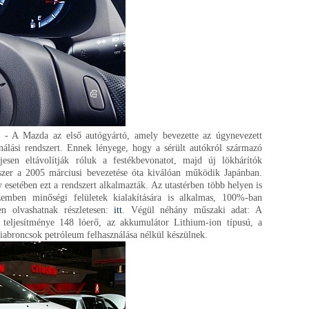
g.
- A Mazda az első autógyártó, amely bevezette az úgynevezett
sználási rendszert. Ennek lényege, hogy a sérült autókról származó
eljesen eltávolítják róluk a festékbevonatot, majd új lökhárítók
dszer a 2005 márciusi bevezetése óta kiválóan működik Japánban.
esetében ezt a rendszert alkalmazták. Az utastérben több helyen is
zemben minőségi felületek kialakítására is alkalmas, 100%-ban
n olvashatnak részletesen:
itt
. Végül néhány műszaki adat: A
teljesítménye 148 lóerő, az akkumulátor Lithium-ion típusú, a
broncsok petróleum felhasználása nélkül készülnek.