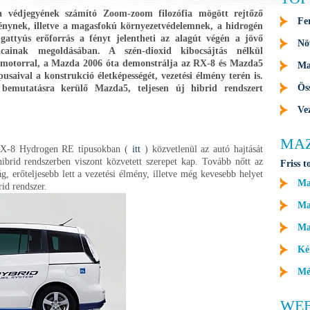
 védjegyének számító Zoom-zoom filozófia mögött rejtőző
Fe
ménynek, illetve a magasfokú környezetvédelemnek, a hidrogén
gattyús erőforrás a fényt jelentheti az alagút végén a jövő
Nö
áncainak megoldásában. A szén-dioxid kibocsájtás nélkül
otorral, a Mazda 2006 óta demonstrálja az RX-8 és Mazda5
Ma
pusaival a konstrukció életképességét, vezetési élmény terén is.
Ös
bemutatásra kerülő Mazda5, teljesen új hibrid rendszert
Ve
MA
X-8 Hydrogen RE típusokban (
itt
) közvetlenül az autó hajtását
hibrid rendszerben viszont közvetett szerepet kap. Tovább nőtt az
Friss t
, erőteljesebb lett a vezetési élmény, illetve még kevesebb helyet
Ma
rid rendszer.
Maz
Ma
Ké
Mé
WE