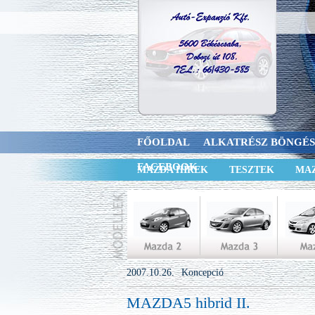
FŐOLDAL
ALKATRÉSZ BÖNGÉ
FACEBOOK
MAZDA HÍREK
TESZTEK
MAZ
2007.10.26.
Koncepció
MAZDA5 hibrid II.