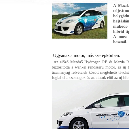
A Mazda
teljesít
bolygódu
hajtásl
működő m
hibrid tí
A most 
használ.
Ugyanaz a motor, más szerepkörben.
Az előző Mazda5 Hydrogen RE és Mazda R
biztosította a wankel rendszerű motor, az új 
üzemanyag felvételek között megtehető távolság
foglal el a csomagok és az utasok elöl az új hib