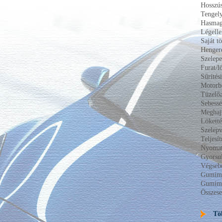
Hosszús
Tengel
Hasma
Légelle
Saját t
Hengere
Szelepe
Furat/l
Sűrítés
Motorbe
Tüzelőa
Sebessé
Meghajt
Lökett
Szelepv
Teljes
Nyomat
Gyorsul
Végseb
Gumimé
Gumimé
Összese
Tö