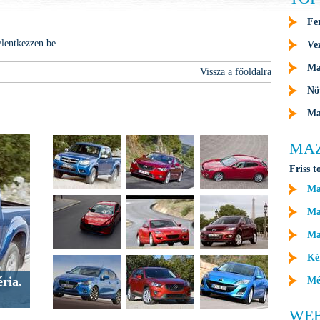
Fe
elentkezzen be
.
Ve
Ma
Vissza a főoldalra
Nö
Ma
MA
Friss t
Ma
Maz
Ma
Ké
ria.
Mé
WE