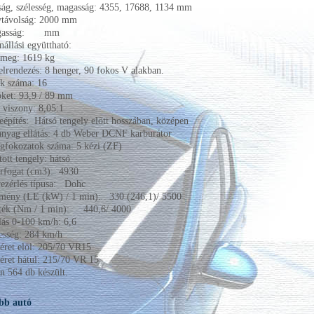
ág, szélesség, magasság: 4355, 17688, 1134 mm
ytávolság: 2000 mm
gasság: mm
nállási együttható:
ömeg: 1619 kg
lrendezés: 8 henger, 90 fokos V alakban.
k száma: 16
öket: 93,9 / 89 mm
i viszony: 8,05:1
építés: Hátsó tengely előtt hosszában, középen
nyag ellátás: 4 db Weber DCNF karburátor
gfokozatok száma: 5 kézi (ZF)
ott tengely: hátsó
érfogat (cm3): 4930
ezérlés típusa: Dohc
ítmény (LE (kW) / 1 min): 330 (246,1)/ 5500
ék (Nm / 1 min): 440,6/ 4000
ás 0-100 km/h: 6,6
esség: 284 km/h
ret elöl: 205/70 VR15
ret hátul: 215/70 VR 15
n 564 db készült.
bb autó