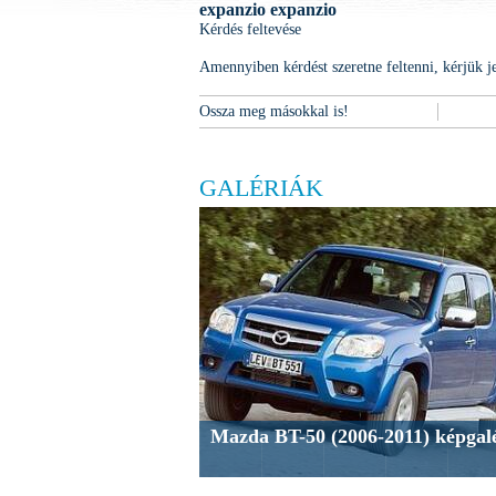
expanzio expanzio
Kérdés feltevése
Amennyiben kérdést szeretne feltenni, kérjük
j
Ossza meg másokkal is!
GALÉRIÁK
Mazda BT-50 (2006-2011) képgalé