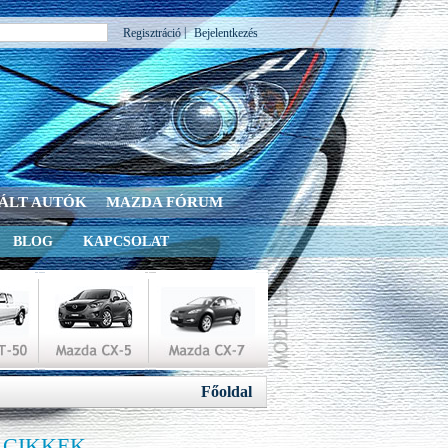
|
Regisztráció
Bejelentkezés
ÁLT AUTÓK
MAZDA FÓRUM
BLOG
KAPCSOLAT
Főoldal
 CIKKEK