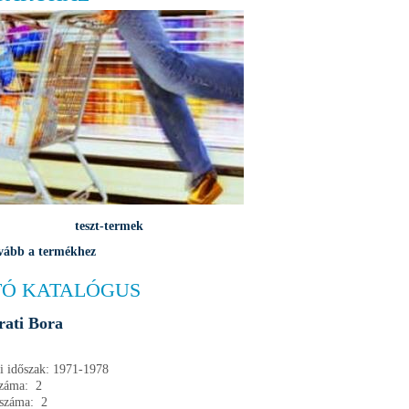
teszt-termek
vább a termékhez
Ó KATALÓGUS
rati Bora
i időszak: 1971-1978
száma: 2
 száma: 2