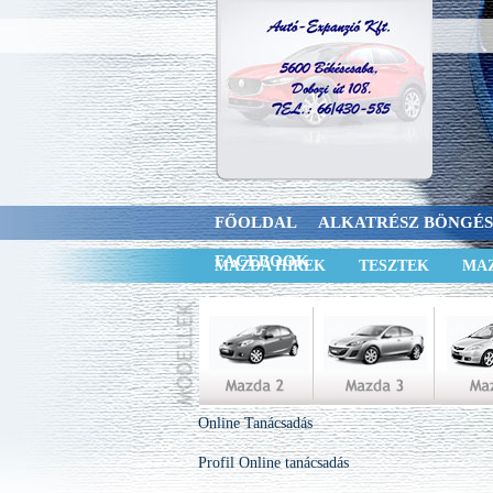
FŐOLDAL
ALKATRÉSZ BÖNGÉ
FACEBOOK
MAZDA HÍREK
TESZTEK
MAZ
Online Tanácsadás
Profil
Online tanácsadás