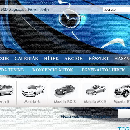
expanzio expanzio válaszol
2026. Augusztus 7. Péntek - Ibolya
SZDE
GALÉRIÁK
HÍREK
AKCIÓK
KÉSZLET
HASZN
DA TUNING
KONCEPCIÓ AUTÓK
EGYÉB AUTÓS HÍREK
Vissza szakértőink listájához
TOP