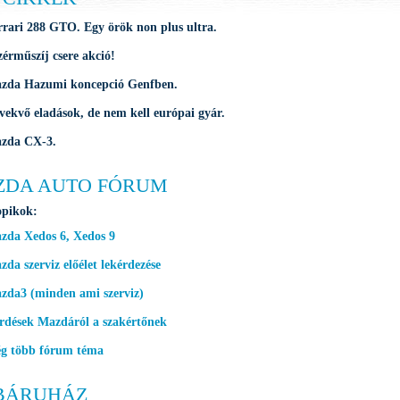
rrari 288 GTO. Egy örök non plus ultra.
zérműszíj csere akció!
zda Hazumi koncepció Genfben.
vekvő eladások, de nem kell európai gyár.
zda CX-3.
ZDA AUTO FÓRUM
opikok:
zda Xedos 6, Xedos 9
da szerviz előélet lekérdezése
zda3 (minden ami szerviz)
rdések Mazdáról a szakértőnek
g több fórum téma
BÁRUHÁZ