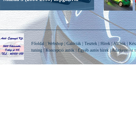
Főoldal
|
Webshop
|
Galériák
|
Tesztek
|
Hírek
|
Akciók
|
Kés
tuning
|
Koncepció autók
|
Egyéb autós hírek
|
Adatkezelési t