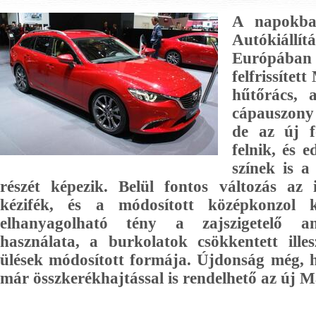
A napokban
Autókiá
Európába
felfrissítet
hűtőrács, 
cápauszony 
de az új 
felnik, és 
színek is a
részét képezik. Belül fontos változás az
kézifék, és a módosított középkonzol k
elhanyagolható tény a zajszigetelő 
használata, a burkolatok csökkentett illes
ülések módosított formája. Újdonság még, 
már összkerékhajtással is rendelhető az új 