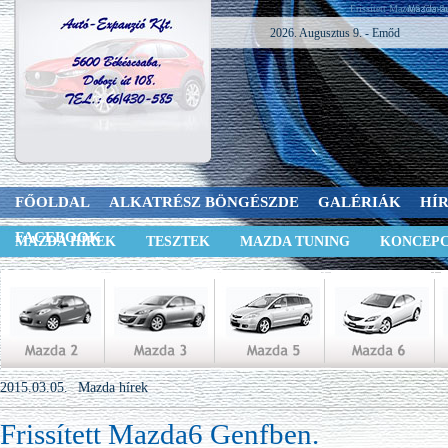
Frissített Mazda6 Genfb
2026. Augusztus 9. - Emőd
FŐOLDAL
ALKATRÉSZ BÖNGÉSZDE
GALÉRIÁK
HÍ
FACEBOOK
MAZDA HÍREK
TESZTEK
MAZDA TUNING
KONCEPC
2015.03.05.
Mazda hírek
Frissített Mazda6 Genfben.