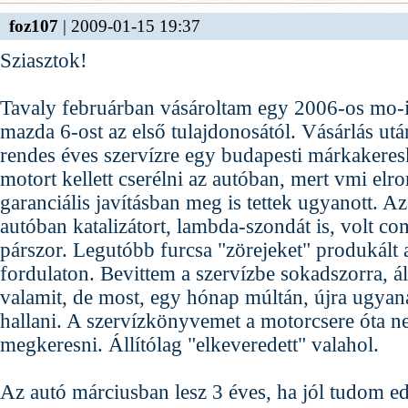
foz107
| 2009-01-15 19:37
Sziasztok!
Tavaly februárban vásároltam egy 2006-os mo-i
mazda 6-ost az első tulajdonosától. Vásárlás utá
rendes éves szervízre egy budapesti márkakere
motort kellett cserélni az autóban, mert vmi elr
garanciális javításban meg is tettek ugyanott. Az
autóban katalizátort, lambda-szondát is, volt com
párszor. Legutóbb furcsa "zörejeket" produkál
fordulaton. Bevittem a szervízbe sokadszorra, állí
valamit, de most, egy hónap múltán, újra ugyana
hallani. A szervízkönyvemet a motorcsere óta n
megkeresni. Állítólag "elkeveredett" valahol.
Az autó márciusban lesz 3 éves, ha jól tudom e