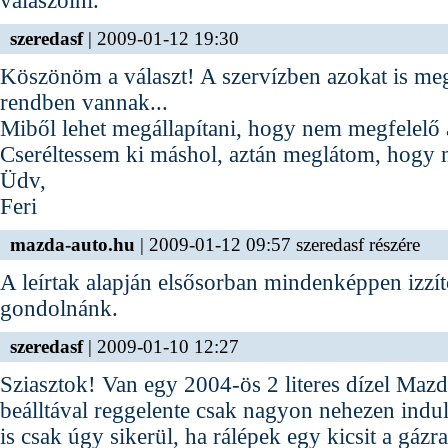
válaszolni.
szeredasf
| 2009-01-12 19:30
Köszönöm a választ! A szervízben azokat is meg
rendben vannak...
Miből lehet megállapítani, hogy nem megfelelő 
Cseréltessem ki máshol, aztán meglátom, hogy 
Üdv,
Feri
mazda-auto.hu
| 2009-01-12 09:57 szeredasf részére
A leírtak alapján elsősorban mindenképpen izzí
gondolnánk.
szeredasf
| 2009-01-10 12:27
Sziasztok! Van egy 2004-ös 2 literes dízel Ma
beálltával reggelente csak nagyon nehezen indul 
is csak úgy sikerül, ha rálépek egy kicsit a gázr