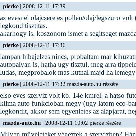
pierke
| 2008-12-11 17:39
az evesnel olajcsere es pollen/olaj/legszuro volt 
legkonditisztitas.
akarhogy is, koszonom ismet a segitseget mazd
pierke
| 2008-12-11 17:36
lampan hibajelzes nincs, probaltam mar kihuzatn
autopalyan is, hatha ugy tisztul. meg arra tippe
ludas, megprobalok mas kutnal majd ha lemegy 
pierke
| 2008-12-11 17:32 mazda-auto.hu részére
elso eves szerviz volt kb. 14e kmrel. a hatso fu
klima auto funkcioban megy (ugy latom eco-ban
legkondit, akkor sem egyenletes az alapjarat, neg
mazda-auto.hu
| 2008-12-11 10:02 pierke részére
Milyen műveleteket végeztek a szervízben? Hán