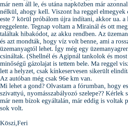
már nem áll le, és utána napközben már azonnal 
nélkül, ahogy kell. Viszont ha reggel elmegyek
este 7 körül próbálom újra indítani, akkor ua. a 
reggelente. Tegnap voltam a Mirainál és ott me
találtak hibakódot, az akku rendben. Az üzeman
és azt mondták, hogy víz volt benne, ami a ros
üzemanyagtól lehet. Így még egy üzemanyagrends
csináltak. (Shellnél és Agipnál tankolok és mos
minőségű gázolajat is tettem bele. Ma reggel vi
lett a helyzet, csak kínkeservesen sikerült elindít
Az autóban még csak 96e km van.
Mi lehet a gond? Olvastam a fórumban, hogy e
szivattyú, nyomásszabályozó szelepe?? Kérlek s
már nem bízok egyáltalán, már eddig is voltak 
sok volt.
Köszi,Feri