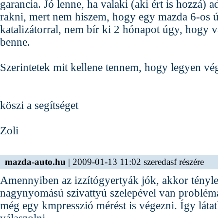
garancia. Jó lenne, ha valaki (aki ért is hozzá) 
rakni, mert nem hiszem, hogy egy mazda 6-os ú
katalizátorral, nem bír ki 2 hónapot úgy, hogy 
benne.
Szerintetek mit kellene tennem, hogy legyen vé
köszi a segítséget
Zoli
mazda-auto.hu
| 2009-01-13 11:02 szeredasf részére
Amennyiben az izzítógyertyák jók, akkor tényle
nagynyomású szivattyú szelepével van problém
még egy kmpresszió mérést is végezni. Így láta