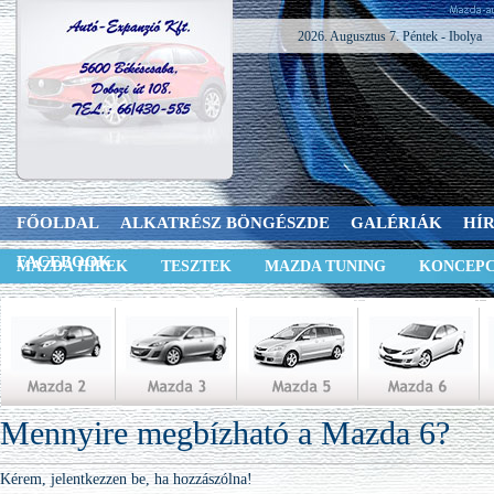
2026. Augusztus 7. Péntek - Ibolya
FŐOLDAL
ALKATRÉSZ BÖNGÉSZDE
GALÉRIÁK
HÍ
FACEBOOK
MAZDA HÍREK
TESZTEK
MAZDA TUNING
KONCEPC
Mennyire megbízható a Mazda 6?
Kérem, jelentkezzen be, ha hozzászólna!