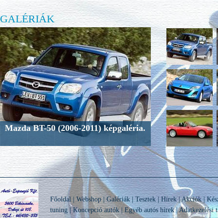
GALÉRIÁK
Mazda BT-50 (2006-2011) képgaléria.
Főoldal
|
Webshop
|
Galériák
|
Tesztek
|
Hírek
|
Akciók
|
Kés
tuning
|
Koncepció autók
|
Egyéb autós hírek
|
Adatkezelési t