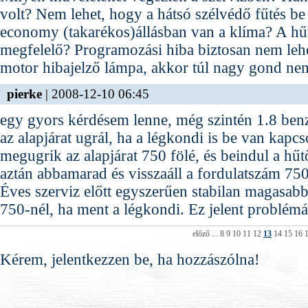
volt? Nem lehet, hogy a hátsó szélvédő fűtés b
economy (takarékos)állásban van a klíma? A hűt
megfelelő? Programozási hiba biztosan nem lehet
motor hibajelző lámpa, akkor túl nagy gond nem
pierke
| 2008-12-10 06:45
egy gyors kérdésem lenne, még szintén 1.8 benzi
az alapjárat ugrál, ha a légkondi is be van kapc
megugrik az alapjárat 750 fölé, és beindul a hűtő
aztán abbamarad és visszaáll a fordulatszám 75
Éves szerviz előtt egyszerűen stabilan magasabb 
750-nél, ha ment a légkondi. Ez jelent problém
előző
...
8
9
10
11
12
13
14
15
16
Kérem, jelentkezzen be, ha hozzászólna!