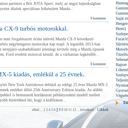
Hasmag
tion partnere a Brit JOTA Sport, mely az angol bajnokságban
Gumimé
yeztet általuk speciálisan felkészített Mazda...
Gumimé
0 komment
Saját t
Hengere
 CX-9 turbós motorokkal.
Hemi)
Szelepe
 nem forgalmazott óriási méretű Mazda CX-9 következő
Furat/l
turbós négyhengeres motorokat kap majd. A legutóbb 2013-ban
Sűrítés
i terepjáró-szabadidőautó jelenlegi kivitele még a Mazda típusok
Motorbe
nt, Ford eredetű motorral készül, de a várhatóan legkésőbb...
Tüzelőa
Sebessé
0 komment
Hajtott
Löket
-5 kiadás, emlékül a 25 évnek.
Szelepv
Teljes
yitó New York Autóshown debütál az eddigi 25 éves Mazda MX-5
Nyomat
emnek emléket állító 25th Anniversary Edition kiadás. Az alábbi
Gyorsu
pekkel is bemutatott korlátozott példányszámú modell mellett
Végseb
obb hírértékkel bír, hogy a kiállításon...
Tö
|
Cikkek
előző
...
2
3
4
5
6
7
8
9
10
11
12
...
következő