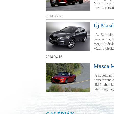
Motor Corpora
most is versen
2014.05.08.
Új Mazda
Az Európában
generációja, 
megújult óriás
közül utolsóké
2014.04.16.
Mazda MX
A napokban n
típus történel
cikkünkben ké
talán még nagy