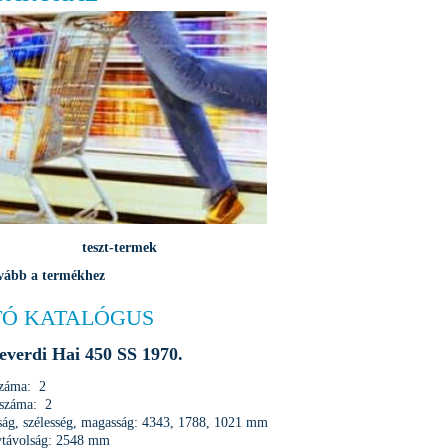
teszt-termek
vább a termékhez
Ó KATALÓGUS
verdi Hai 450 SS 1970.
száma: 2
 száma: 2
ág, szélesség, magasság: 4343, 1788, 1021 mm
ytávolság: 2548 mm