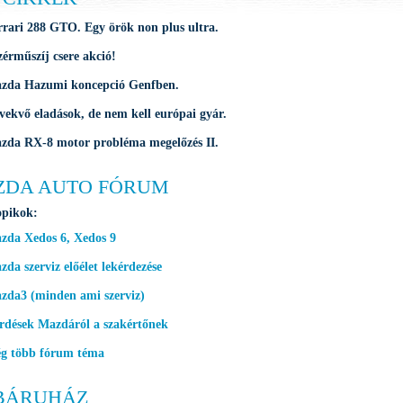
rrari 288 GTO. Egy örök non plus ultra.
zérműszíj csere akció!
zda Hazumi koncepció Genfben.
vekvő eladások, de nem kell európai gyár.
zda RX-8 motor probléma megelőzés II.
ZDA AUTO FÓRUM
opikok:
zda Xedos 6, Xedos 9
da szerviz előélet lekérdezése
zda3 (minden ami szerviz)
rdések Mazdáról a szakértőnek
g több fórum téma
BÁRUHÁZ