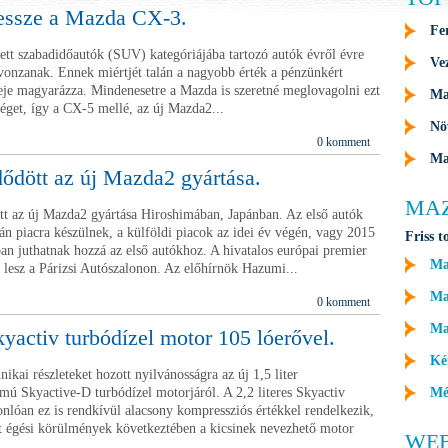
essze a Mazda CX-3.
Fe
t szabadidőautók (SUV) kategóriájába tartozó autók évről évre
Ve
 vonzanak. Ennek miértjét talán a nagyobb érték a pénzünkért
reje magyarázza. Mindenesetre a Mazda is szeretné meglovagolni ezt
Ma
séget, így a CX-5 mellé, az új Mazda2...
Nö
0 komment
Ma
dött az új Mazda2 gyártása.
MA
az új Mazda2 gyártása Hiroshimában, Japánban. Az első autók
án piacra készülnek, a külföldi piacok az idei év végén, vagy 2015
Friss t
ban juthatnak hozzá az első autókhoz. A hivatalos európai premier
Ma
n lesz a Párizsi Autószalonon. Az előhírnök Hazumi...
Maz
0 komment
Ma
kyactiv turbódízel motor 105 lóerővel.
Ké
kai részleteket hozott nyilvánosságra az új 1,5 liter
lmú Skyactive-D turbódízel motorjáról. A 2,2 literes Skyactiv
Mé
nlóan ez is rendkívül alacsony kompressziós értékkel rendelkezik,
ált égési körülmények következtében a kicsinek nevezhető motor
WE