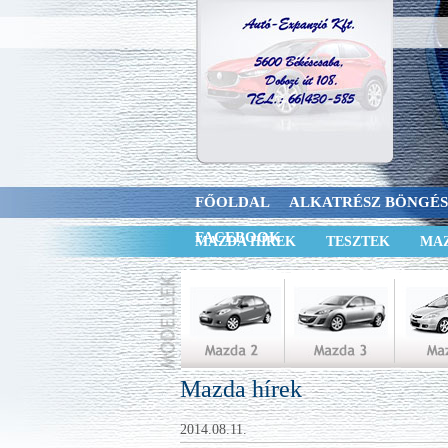
FŐOLDAL
ALKATRÉSZ BÖNGÉ
FACEBOOK
MAZDA HÍREK
TESZTEK
MAZ
Mazda hírek
2014.08.11.