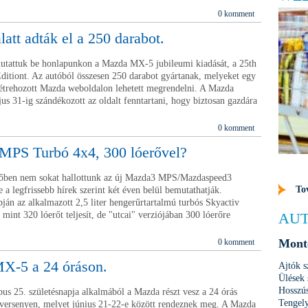
0 komment
latt adták el a 250 darabot.
attuk be honlapunkon a Mazda MX-5 jubileumi kiadását, a 25th
ditiont. Az autóból összesen 250 darabot gyártanak, melyeket egy
létrehozott Mazda weboldalon lehetett megrendelni. A Mazda
us 31-ig szándékozott az oldalt fenntartani, hogy biztosan gazdára
0 komment
MPS Turbó 4x4, 300 lóerővel?
őben nem sokat hallottunk az új Mazda3 MPS/Mazdaspeed3
To
e a legfrissebb hírek szerint két éven belül bemutathatják.
ján az alkalmazott 2,5 liter hengerűrtartalmú turbós Skyactiv
 mint 320 lóerőt teljesít, de "utcai" verziójában 300 lóerőre
AUT
Monte
0 komment
X-5 a 24 óráson.
Ajtók 
Ülések
Hosszús
 25. születésnapja alkalmából a Mazda részt vesz a 24 órás
Tengel
versenyen, melyet június 21-22-e között rendeznek meg. A Mazda