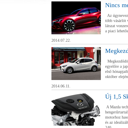
Nincs m
Az úgynevezet
több vásárlót
látszat vonze
a piaci lehető
2014.07.22.
Megkezdő
Megkezdődött 
egyelőre a jap
első hónapjai
október elejé
2014.06.11.
Új 1,5 S
A Mazda techni
hengerűrtarta
motorhoz haso
és az idealiz
240...