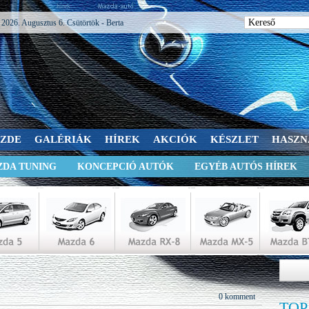
hírek
2026. Augusztus 6. Csütörtök - Berta
SZDE
GALÉRIÁK
HÍREK
AKCIÓK
KÉSZLET
HASZN
DA TUNING
KONCEPCIÓ AUTÓK
EGYÉB AUTÓS HÍREK
0 komment
TOP