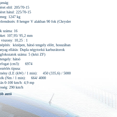
asság:
ret elöl: 205/70-15
ret hátul: 225/70-15
ömeg: 1247 kg
lrendezés: 8 henger V alakban 90 fok (Chrysler
k száma: 16
öket: 107,95/ 95,2 mm
i viszony: 10,25 : 1
építés: középen, hátsó tengely előtt, hosszában
nyag ellátás: Dupla négytorkú karburátorok
gfokozatok száma: 5 (kézi ZF)
 tengely: hátsó
térfogat (cm3): 6974
ezérlés típusa:
ítmény (LE (kW) / 1 min): 450 (335,6) / 5000
ék (Nm / 1 min): 664/ 4000
lás 0-100 km/h: 4,9 mp
esség: 290 km/h
bb autó