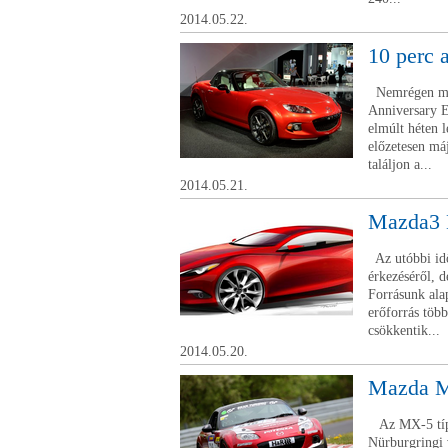
2014.05.22.
10 perc a
Nemrégen mut
Anniversary E
elmúlt héten 
előzetesen máj
találjon a...
2014.05.21.
Mazda3 
Az utóbbi id
érkezéséről, d
Forrásunk alap
erőforrás több
csökkentik...
2014.05.20.
Mazda M
Az MX-5 típus
Nürburgringi 