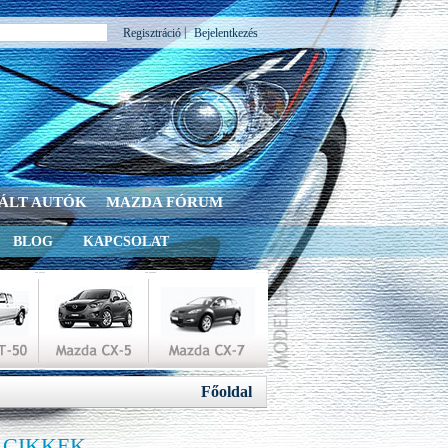
|
Regisztráció
Bejelentkezés
ÁLT AUTÓK
MAZDA FÓRUM
BLOG
KAPCSOLAT
Főoldal
 CIKKEK