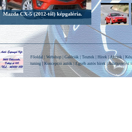
Mazda CX-5 (2012-től) képgaléria.
Főoldal
|
Webshop
|
Galériák
|
Tesztek
|
Hírek
|
Akciók
|
Kés
tuning
|
Koncepció autók
|
Egyéb autós hírek
|
Adatkezelési t