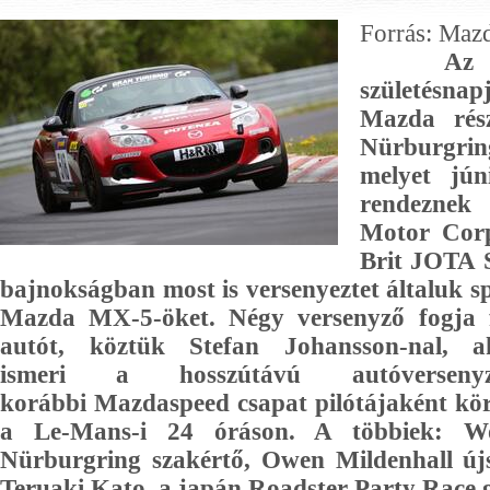
Forrás: Maz
Az MX-
születésn
Mazda rés
Nürburgr
melyet jún
rendezne
Motor Corp
Brit JOTA S
bajnokságban most is versenyeztet általuk spe
Mazda MX-5-öket. Négy versenyző fogja fe
autót, köztük Stefan Johansson-nal, aki
ismeri a hosszútávú autóverseny
korábbi Mazdaspeed csapat pilótájaként kör
a Le-Mans-i 24 óráson. A többiek: W
Nürburgring szakértő, Owen Mildenhall újs
Teruaki Kato, a japán Roadster Party Race g