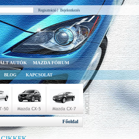
|
Regisztráció
Bejelentkezés
ÁLT AUTÓK
MAZDA FÓRUM
BLOG
KAPCSOLAT
Főoldal
 CIKKEK