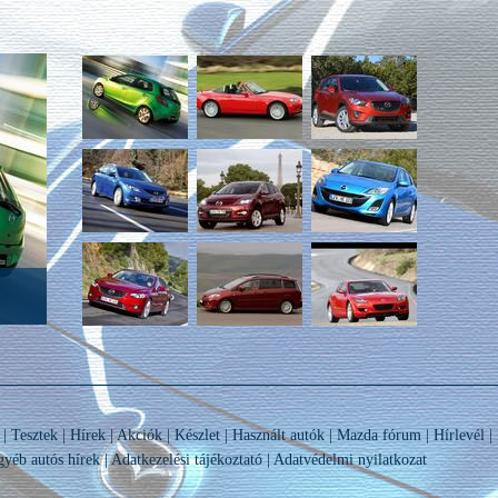
|
Tesztek
|
Hírek
|
Akciók
|
Készlet
|
Használt autók
|
Mazda fórum
|
Hírlevél
|
yéb autós hírek
|
Adatkezelési tájékoztató
|
Adatvédelmi nyilatkozat