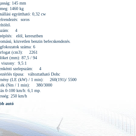
asság: 145 mm
ömeg: 1460 kg
nállási együttható: 0,32 cw
lrendezés: soros
eltöltő.
rszám: 4
építés: elöl, keresztben
mású, közvetlen benzin befecskendezés.
égfokozatok száma: 6
érfogat (cm3): 2261
 löket (mm): 87,5 / 94
si viszony: 9,5:1
enkénti szelepszám: 4
ezérlés típusa: változtatható Dohc
ítmény (LE (kW) / 1 min): 260(191)/ 5500
ék (Nm / 1 min): 380/3000
ás 0-100 km/h: 6,1 mp.
esség: 250 km/h
bb autó