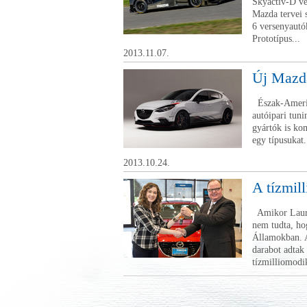
Skyactiv-D ver
Mazda tervei 
6 versenyautók
Prototípus...
2013.11.07.
Új Mazda
Észak-Amerik
autóipari tun
gyártók is kom
egy típusukat.
2013.10.24.
A tízmil
Amikor Lauren
nem tudta, ho
Államokban. A
darabot adtak
tízmilliomodik