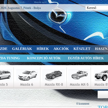
hírek
2026. Augusztus 7. Péntek - Ibolya
SZDE
GALÉRIÁK
HÍREK
AKCIÓK
KÉSZLET
HASZN
DA TUNING
KONCEPCIÓ AUTÓK
EGYÉB AUTÓS HÍREK
0 komment
TOP