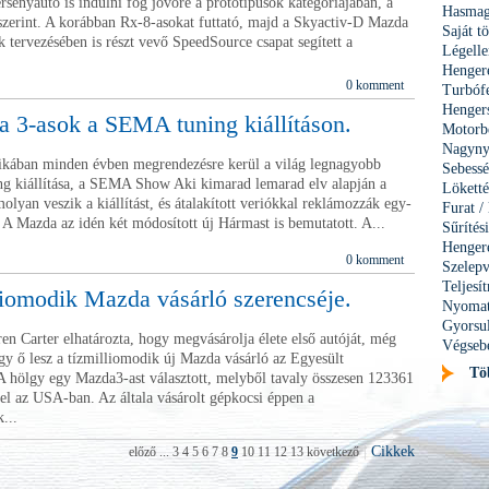
senyautó is indulni fog jövőre a prototípusok kategóriájában, a
Hasmag
szerint. A korábban Rx-8-asokat futtató, majd a Skyactiv-D Mazda
Saját t
 tervezésében is részt vevő SpeedSource csapat segített a
Légelle
Hengere
0 komment
Turbóf
Henge
 3-asok a SEMA tuning kiállításon.
Motorbe
Nagynyo
ában minden évben megrendezésre kerül a világ legnagyobb
Sebess
ing kiállítása, a SEMA Show Aki kimarad lemarad elv alapján a
Lökett
olyan veszik a kiállítást, és átalakított veriókkal reklámozzák egy-
Furat /
 A Mazda az idén két módosított új Hármast is bemutatott. A...
Sűríté
Henger
0 komment
Szelepv
Teljes
liomodik Mazda vásárló szerencséje.
Nyomat
Gyorsul
 Carter elhatározta, hogy megvásárolja élete első autóját, még
Végseb
gy ő lesz a tízmilliomodik új Mazda vásárló az Egyesült
Tö
 hölgy egy Mazda3-ast választott, melyből tavaly összesen 123361
 el az USA-ban. Az általa vásárolt gépkocsi éppen a
...
|
Cikkek
előző
...
3
4
5
6
7
8
9
10
11
12
13
következő