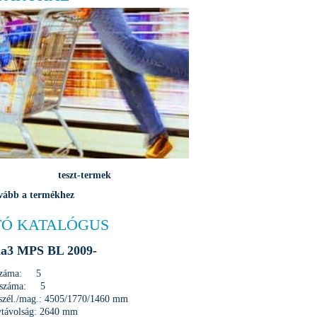
teszt-termek
vább a termékhez
Ó KATALÓGUS
a3 MPS BL 2009-
 száma: 5
 száma: 5
/szél./mag.: 4505/1770/1460 mm
ytávolság: 2640 mm