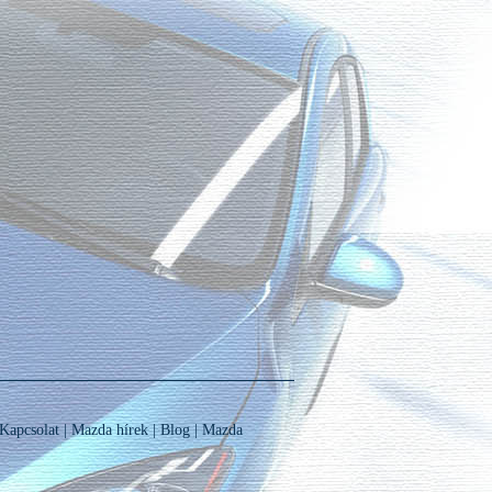
Kapcsolat
|
Mazda hírek
|
Blog
|
Mazda