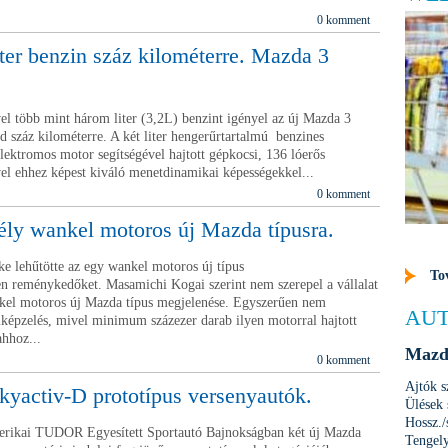
0 komment
ter benzin száz kilométerre. Mazda 3
l több mint három liter (3,2L) benzint igényel az új Mazda 3
d száz kilométerre. A két liter hengerűrtartalmú benzines
elektromos motor segítségével hajtott gépkocsi, 136 lóerős
vel ehhez képest kiváló menetdinamikai képességekkel...
0 komment
ély wankel motoros új Mazda típusra.
e lehűtötte az egy wankel motoros új típus
To
n reménykedőket. Masamichi Kogai szerint nem szerepel a vállalat
kel motoros új Mazda típus megjelenése. Egyszerűen nem
AUT
elképzelés, mivel minimum százezer darab ilyen motorral hajtott
ahhoz...
Mazd
0 komment
Ajtók
yactiv-D prototípus versenyautók.
Ülések
Hossz.
rikai TUDOR Egyesített Sportautó Bajnokságban két új Mazda
Tengel