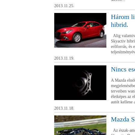
2013.11.25.
Három li
hibrid.
Alig valamive
Skyactiv hibri
erőforrás, és 
teljesítményé
2013.11.19.
Nincs es
A Mazda elnök
megjelenésébe
terveiben wan
életképes az 
autót kellene 
2013.11.18.
Mazda Sk
Az észak-ame