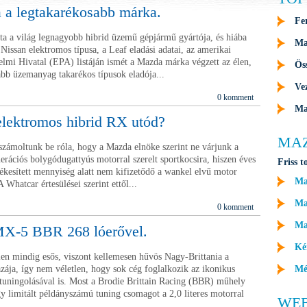
a legtakarékosabb márka.
Fe
a a világ legnagyobb hibrid üzemű gépjármű gyártója, és hiába
Ma
issan elektromos típusa, a Leaf eladási adatai, az amerikai
lmi Hivatal (EPA) listáján ismét a Mazda márka végzett az élen,
Ös
ább üzemanyag takarékos típusok eladója...
Ve
0 komment
Ma
lektromos hibrid RX utód?
MA
ámoltunk be róla, hogy a Mazda elnöke szerint ne várjunk a
erációs bolygódugattyús motorral szerelt sportkocsira, hiszen éves
Friss t
ékesített mennyiség alatt nem kifizetődő a wankel elvű motor
Ma
A Whatcar értesülései szerint ettől...
Maz
0 komment
Ma
X-5 BBR 268 lóerővel.
Ké
en mindig esős, viszont kellemesen hűvös Nagy-Brittania a
azája, így nem véletlen, hogy sok cég foglalkozik az ikonikus
Mé
ningolásával is. Most a Brodie Brittain Racing (BBR) műhely
gy limitált példányszámú tuning csomagot a 2,0 literes motorral
WE