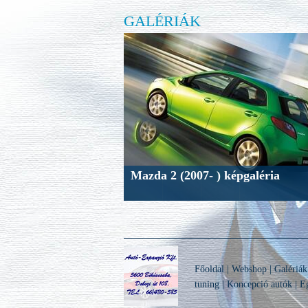
GALÉRIÁK
Mazda 2 (2007- ) képgaléria
Főoldal
|
Webshop
|
Galériák
tuning
|
Koncepció autók
|
Eg