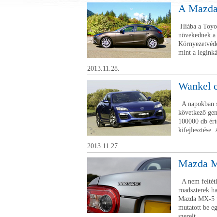
A Mazda 
Hiába a Toyot
növekednek a N
Környezetvéde
mint a legink
2013.11.28.
Wankel e
A napokban sz
következő gen
100000 db ért
kifejlesztése. 
2013.11.27.
Mazda M
A nem feltétl
roadszterek h
Mazda MX-5 tu
mutatott be e
szerelt...