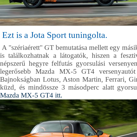
Ezt is a Jota Sport tuningolta.
A "szériaérett" GT bemutatása mellett egy más
is találkozhatnak a látogatók, hiszen a fesztiv
népszerű hegyre felfutás gyorsulási versenye
legerősebb Mazda MX-5 GT4 versenyautót
Bajnokságban Lotus, Aston Martin, Ferrari, Gi
küzd, és mindössze 3 másodperc alatt gyorsu
Mazda MX-5 GT4 itt.