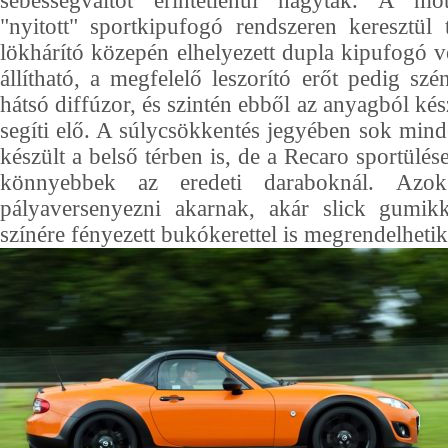
sebességváltót érintetlenül hagyták. A mo
"nyitott" sportkipufogó rendszeren keresztül
lökhárító közepén elhelyezett dupla kipufogó v
állítható, a megfelelő leszorító erőt pedig szén
hátsó diffúzor, és szintén ebből az anyagból ké
segíti elő. A súlycsökkentés jegyében sok mind
készült a belső térben is, de a Recaro sportülés
könnyebbek az eredeti daraboknál. Azok
pályaversenyezni akarnak, akár slick gumikk
színére fényezett bukókerettel is megrendelhetik