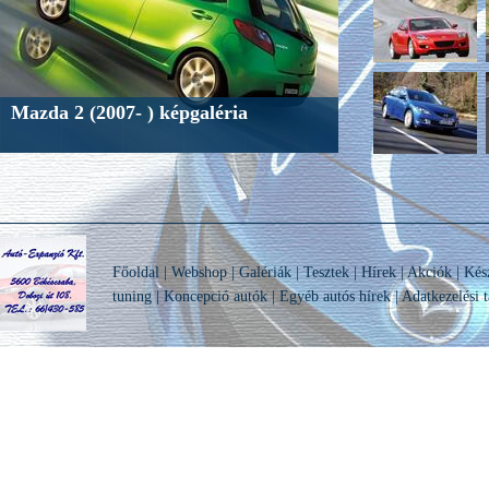
Mazda 2 (2007- ) képgaléria
Főoldal
|
Webshop
|
Galériák
|
Tesztek
|
Hírek
|
Akciók
|
Kés
tuning
|
Koncepció autók
|
Egyéb autós hírek
|
Adatkezelési t