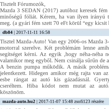
Tisztelt Fórumozók,
Mazda 3 SEDAN (2017) autóhoz keresek fém 
minőségű fóliát. Kérem, ha van ilyen irányú ta
meg. (a gyári fém szett 70 eFt körül “egy kicsit 
db84
| 2017-11-11 16:58
Tisztel Mazda-Auto! Van egy 2006-os Mazda 3
motorral szerelve. Két problémám lenne amih
segítséget kérni. Az egyik ,hogy néha-néha n
valamikor meg egyből. Nem csinálja sűrűn de a
A benzin pumpa működik. A másik problém
jelentkezett. Hidegen amikor még rajta van az
esbe rángat az autó kis gázadásnál. Gyer
cseréltem. Hiba kódot nem mutat az autó.
köszönöm.
mazda-auto.hu2
| 2017-11-07 15:48 zsofi123 részére