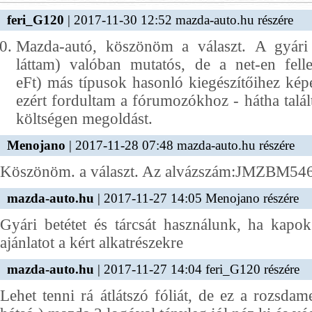
feri_G120
| 2017-11-30 12:52 mazda-auto.hu részére
Mazda-autó, köszönöm a választ. A gyári 
láttam) valóban mutatós, de a net-en felle
eFt) más típusok hasonló kiegészítőihez képe
ezért fordultam a fórumozókhoz - hátha talál
költségen megoldást.
Menojano
| 2017-11-28 07:48 mazda-auto.hu részére
Köszönöm. a választ. Az alvázszám:JMZBM54
mazda-auto.hu
| 2017-11-27 14:05 Menojano részére
Gyári betétet és tárcsát használunk, ha kapo
ajánlatot a kért alkatrészekre
mazda-auto.hu
| 2017-11-27 14:04 feri_G120 részére
Lehet tenni rá átlátszó fóliát, de ez a rozsdam