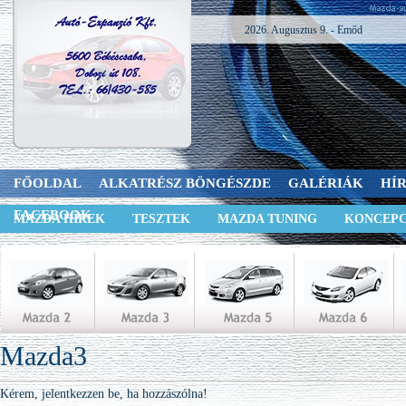
2026. Augusztus 9. - Emőd
FŐOLDAL
ALKATRÉSZ BÖNGÉSZDE
GALÉRIÁK
HÍ
FACEBOOK
MAZDA HÍREK
TESZTEK
MAZDA TUNING
KONCEPC
Mazda3
Kérem, jelentkezzen be, ha hozzászólna!