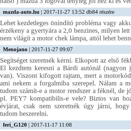
hátsó ) mazda 3 logóval tényleg jól néz ki és vé
mazda-auto.hu
| 2017-11-27 13:52 db84 részére
Lehet kezdetleges önindító probléma vagy akku
érzékeny a gyertyára a 2,0 benzines, milyen lett
nem világít a motor chek lámpa, attól lehet benne
Menojano
| 2017-11-27 09:07
Segítséget szeretnék kérni. Elkopott az első fék
El kezdtem keresni a Bárdi autónál (nagyon j
van). Viszont kifogott rajtam, mert a motorkód
ami nekem a forgalmiba szerepel. Nálam a 
tudom számít-e a motor rendszer a féknél, de 
pl. PEY7 kompatibilis-e vele? Biztos van ho
évjárat, csak nem szeretnék úgy járni, ho
tudom beszerelni.
feri_G120
| 2017-11-17 11:08