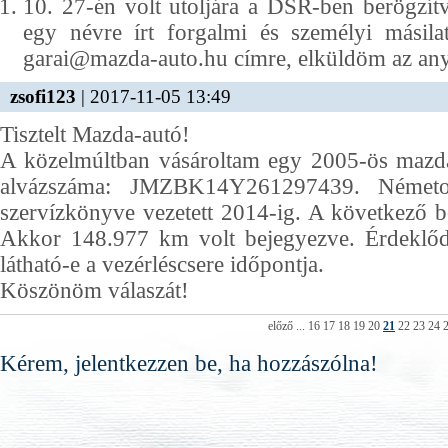
10. 27-én volt utoljára a DSR-ben berögzít
egy névre írt forgalmi és szemé
garai@mazda-auto.hu címre, elküldöm az any
zsofi123
| 2017-11-05 13:49
Tisztelt Mazda-autó!
A közelmúltban vásároltam egy 2005-ös mazda3
alvázszáma: JMZBK14Y261297439. Németor
szervízkönyve vezetett 2014-ig. A következő 
Akkor 148.977 km volt bejegyezve. Érdeklőd
látható-e a vezérléscsere időpontja.
Köszönöm válaszát!
előző
...
16
17
18
19
20
21
22
23
24
Kérem, jelentkezzen be, ha hozzászólna!