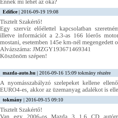
Ennek mi lehet az oka?
Edifice
| 2016-09-19 19:08
Tisztelt Szakértő!
Egy szervíz előélettel kapcsolatban szeretné
illetve információt a 2.3-as 166 lóerős moto
mostani, esetemben 145e km-nél megengedett ol
Alvázszáma: JMZGY193671469341
Köszönöm szépen!
mazda-auto.hu
| 2016-09-16 15:09 tokmány részére
A nyomásszabályzó szelepeket kellene ellen
EURO4-es, akkor az üzemanyag adalékot is elle
tokmány
| 2016-09-15 09:10
Tisztelt Szakértő!
Van egy 2006-os Mazda 3 1,6 CD autóm,