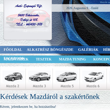
2026. Augusztus 9. - Emőd
FŐOLDAL
ALKATRÉSZ BÖNGÉSZDE
GALÉRIÁK
HÍ
FACEBOOK
MAZDA HÍREK
TESZTEK
MAZDA TUNING
KONCEPC
Kérdések Mazdáról a szakértőnek
Kérem, jelentkezzen be, ha hozzászólna!