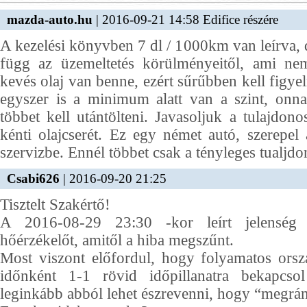
mazda-auto.hu
| 2016-09-21 14:58 Edifice részére
A kezelési könyvben 7 dl / 1000km van leírva,
függ az üzemeltetés körülményeitől, ami ne
kevés olaj van benne, ezért sűrűbben kell figyeln
egyszer is a minimum alatt van a szint, onna
többet kell utántölteni. Javasoljuk a tulajd
kénti olajcserét. Ez egy német autó, szerepel
szervizbe. Ennél többet csak a tényleges tualjd
Csabi626
| 2016-09-20 21:25
Tisztelt Szakértő!
A 2016-08-29 23:30 -kor leírt jelenség 
hőérzékelőt, amitől a hiba megszűnt.
Most viszont előfordul, hogy folyamatos orsz
időnként 1-1 rövid időpillanatra bekapcsol
leginkább abból lehet észrevenni, hogy “megránt