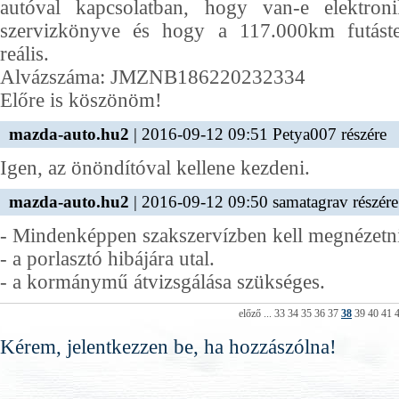
autóval kapcsolatban, hogy van-e elektron
szervizkönyve és hogy a 117.000km futáste
reális.
Alvázszáma: JMZNB186220232334
Előre is köszönöm!
mazda-auto.hu2
| 2016-09-12 09:51 Petya007 részére
Igen, az önöndítóval kellene kezdeni.
mazda-auto.hu2
| 2016-09-12 09:50 samatagrav részére
- Mindenképpen szakszervízben kell megnézet
- a porlasztó hibájára utal.
- a kormánymű átvizsgálása szükséges.
előző
...
33
34
35
36
37
38
39
40
41
Kérem, jelentkezzen be, ha hozzászólna!