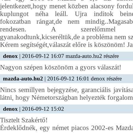
jelentkezett,hogy menet közben alacsony ford
kuplungot néha leáll. Ujra inditok beind
fokozatban rángat,de nem mindig..Magasa
rendesen. A szerelőmmel üze
gyanakodtunk,kicseréltük,de a probléma nem s
Kérem segítségét,válaszát előre is köszönöm! Ja
denox
| 2016-09-12 16:07 mazda-auto.hu2 részére
Nagyon szépen köszönöm a gyors válaszát!
mazda-auto.hu2
| 2016-09-12 16:01 denox részére
Nincs semillyen bejegyzése, garanciális javítás
látni, hogy Németországban helyezték forgalo
denox
| 2016-09-12 15:02
Tisztelt Szakértő!
Érdeklődnék, egy német piacos 2002-es Maz