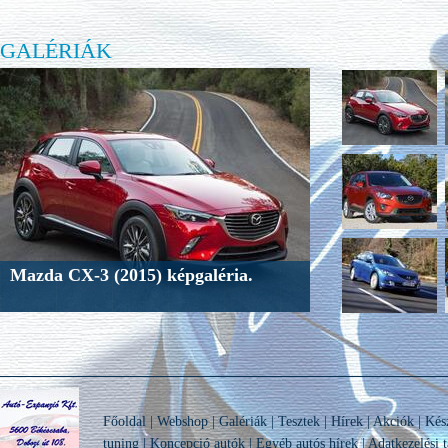
GALÉRIÁK
Mazda CX-3 (2015) képgaléria.
Főoldal
|
Webshop
|
Galériák
|
Tesztek
|
Hírek
|
Akciók
|
Kés
tuning
|
Koncepció autók
|
Egyéb autós hírek
|
Adatkezelési t